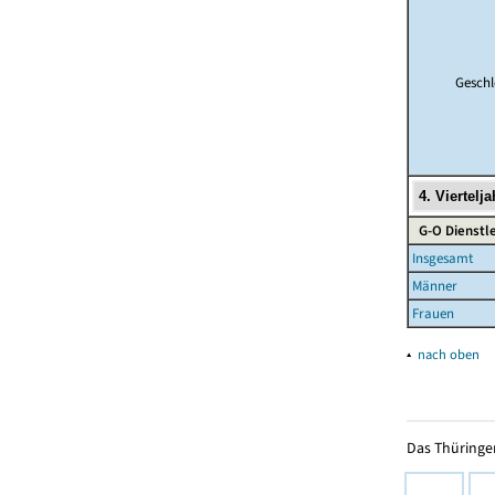
Geschl
G-O Dienstl
Insgesamt
Männer
Frauen
▴
nach oben
Das Thüringer