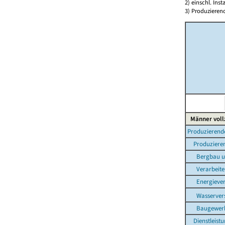
2) einschl. In
3) Produzieren
Männer vollz
Produzierende
Produzieren
Bergbau und 
Verarbeiten
Energiever
Wasservers
Baugewer
Dienstleistu