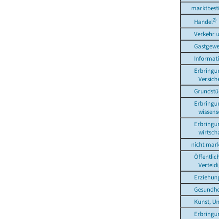
marktbestim
2)
Handel
Verkehr un
Gastgewe
Informatio
Erbringung 
Versicherun
Grundstück
Erbringung 
wissensch. u
Erbringung 
wirtschaftl
nicht marktb
Öffentliche
Verteidigun
Erziehung u
Gesundheits
Kunst, Unte
Erbringung v