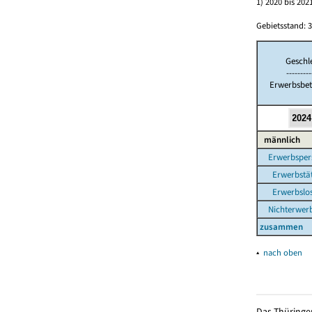
1) 2020 bis 2
Gebietsstand: 3
Geschl
---------
Erwerbsbet
männlich
Erwerbsper
Erwerbstät
Erwerbslo
Nichterwerb
zusammen
▴
nach oben
Das Thüringer