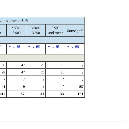
 bis unter ... EUR
 -
2 500 -
3 000 -
3 500
1)
Sonstige
0
3 000
3 500
und mehr
100
47
26
31
/
99
47
26
31
/
/
/
/
/
/
41
9
/
/
157
141
57
31
33
161