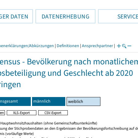
GER DATEN
DATENERHEBUNG
SERVIC
henerklärungen/Abkürzungen
|
Definitionen
|
Ansprechpartner
|
ensus - Bevölkerung nach monatlich
sbeteiligung und Geschlecht ab 2020
ringen
Insgesamt
männlich
weiblich
 Hauptwohnsitzhaushalten (ohne Gemeinschaftsunterkünfte)
sung der Stichprobendaten an den Ergebnissen der Bevölkerungsfortschreibung auf d
nis (vorläufige Werte)