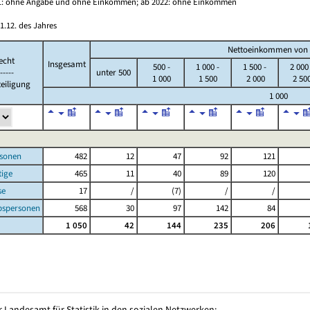
021: ohne Angabe und ohne Einkommen; ab 2022: ohne Einkommen
1.12. des Jahres
Nettoeinkommen von ...
echt
Insgesamt
500 -
1 000 -
1 500 -
2 000
-----
unter 500
1 000
1 500
2 000
2 50
eiligung
1 000
sonen
482
12
47
92
121
ige
465
11
40
89
120
se
17
/
(7)
/
/
spersonen
568
30
97
142
84
1 050
42
144
235
206
 Landesamt für Statistik in den sozialen Netzwerken: