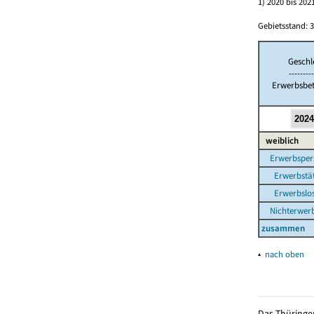
1) 2020 bis 2
Gebietsstand: 3
Geschl
---------
Erwerbsbet
weiblich
Erwerbsper
Erwerbstät
Erwerbslo
Nichterwerb
zusammen
▴
nach oben
Das Thüringer