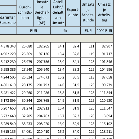
Umsatz
Anteil
Umsatz
Umsatz
Durch-
je
Lohn/
Export-
je
je
schnitts-
Beschäf-
Gehalt
quote
Arbeits-
Arbeits-
darunter
lohn
tigten
am
stunde
tag
Eurozone
(AP)
Umsatz
EUR
%
EUR
1000 EUR
4 378 348
25 680
182 265
14,1
32,4
111
82 907
4 902 229
26 369
197 136
13,4
32,8
119
91 717
5 412 230
26 979
207 756
13,0
34,1
125
101 346
5 598 386
27 540
205 940
13,4
33,2
125
104 996
4 244 505
26 524
174 673
15,2
30,5
113
87 058
4 801 619
28 175
201 793
14,0
31,5
123
99 279
5 481 422
29 260
211 286
13,8
31,5
128
111 544
5 173 899
30 344
203 765
14,9
31,9
125
110 920
5 207 650
31 274
202 913
15,4
31,9
125
111 547
5 272 640
32 205
204 763
15,7
32,3
126
113 694
5 289 540
33 233
208 220
16,0
32,9
128
115 102
5 615 135
34 061
210 410
16,2
34,0
129
118 211