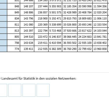
851
144 686
234 165
5 075 572
31 231 723
20 420 245
10 811 478
848
148 107
237 444
5 355 903
32 185 354
20 590 998
11 594 356
849
148 886
236 857
5 501 575
32 428 989
20 408 784
12 020 204
834
143 796
218 900
5 192 471
29 815 793
18 809 683
11 006 110
811
141 080
220 369
5 338 699
33 026 800
20 693 246
12 333 554
813
143 397
222 794
5 715 468
37 920 666
23 817 622
14 103 044
805
144 510
223 472
6 146 837
38 066 445
24 224 663
13 841 781
798
143 634
219 411
6 410 594
36 593 502
22 935 100
13 658 402
774
139 411
212 935
6 382 309
36 760 290
22 799 432
13 960 858
 Landesamt für Statistik in den sozialen Netzwerken: