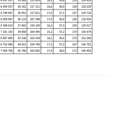
6 097 057
35 080
215 859
16,3
34,6
133
124 429
6 454 557
36 162
217 311
16,6
36,0
136
128 229
6 749 067
36 952
217 811
17,0
37,1
137
129 716
6 059 967
36 110
207 348
17,4
36,9
136
116 925
6 308 610
37 842
234 100
16,2
37,3
150
129 517
7 181 192
39 858
264 445
15,1
37,2
170
150 479
6 897 890
42 536
263 418
16,1
36,4
170
152 266
6 752 980
44 631
254 769
17,5
37,3
167
145 791
7 009 700
45 780
263 682
17,4
38,0
173
146 455