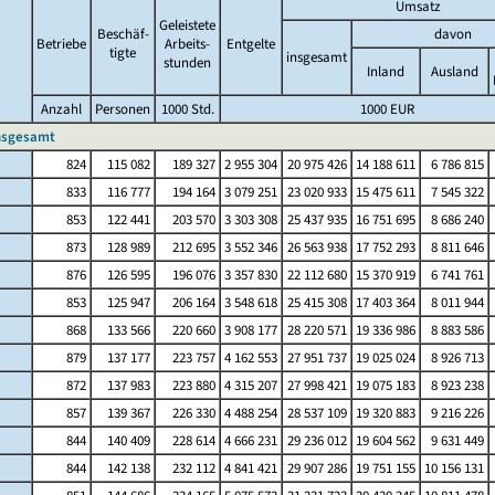
Umsatz
Geleistete
Beschäf-
davon
Betriebe
Arbeits-
Entgelte
tigte
insgesamt
stunden
Inland
Ausland
Anzahl
Personen
1000 Std.
1000 EUR
nsgesamt
824
115 082
189 327
2 955 304
20 975 426
14 188 611
6 786 815
833
116 777
194 164
3 079 251
23 020 933
15 475 611
7 545 322
853
122 441
203 570
3 303 308
25 437 935
16 751 695
8 686 240
873
128 989
212 695
3 552 346
26 563 938
17 752 293
8 811 646
876
126 595
196 076
3 357 830
22 112 680
15 370 919
6 741 761
853
125 947
206 164
3 548 618
25 415 308
17 403 364
8 011 944
868
133 566
220 660
3 908 177
28 220 571
19 336 986
8 883 586
879
137 177
223 757
4 162 553
27 951 737
19 025 024
8 926 713
872
137 983
223 880
4 315 207
27 998 421
19 075 183
8 923 238
857
139 367
226 330
4 488 254
28 537 109
19 320 883
9 216 226
844
140 409
228 614
4 666 231
29 236 012
19 604 562
9 631 449
844
142 138
232 112
4 841 421
29 907 286
19 751 155
10 156 131