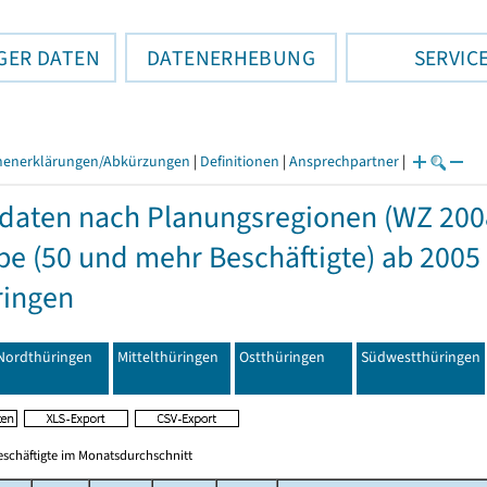
GER DATEN
DATENERHEBUNG
SERVIC
henerklärungen/Abkürzungen
|
Definitionen
|
Ansprechpartner
|
daten nach Planungsregionen (WZ 200
e (50 und mehr Beschäftigte) ab 2005
ringen
Nordthüringen
Mittelthüringen
Ostthüringen
Südwestthüringen
eschäftigte im Monatsdurchschnitt