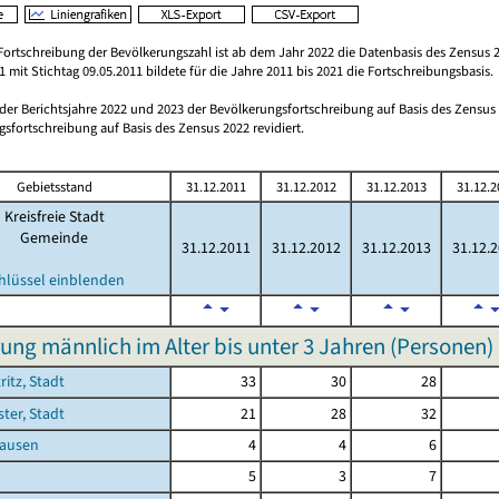
Fortschreibung der Bevölkerungszahl ist ab dem Jahr 2022 die Datenbasis des Zensus 2
 mit Stichtag 09.05.2011 bildete für die Jahre 2011 bis 2021 die Fortschreibungsbasis.
 der Berichtsjahre 2022 und 2023 der Bevölkerungsfortschreibung auf Basis des Zensu
sfortschreibung auf Basis des Zensus 2022 revidiert.
Gebietsstand
31.12.2011
31.12.2012
31.12.2013
31.12.2
Kreisfreie Stadt
Gemeinde
31.12.2011
31.12.2012
31.12.2013
31.12.
hlüssel einblenden
ung männlich im Alter bis unter 3 Jahren (Personen)
ritz, Stadt
33
30
28
ster, Stadt
21
28
32
ausen
4
4
6
5
3
7