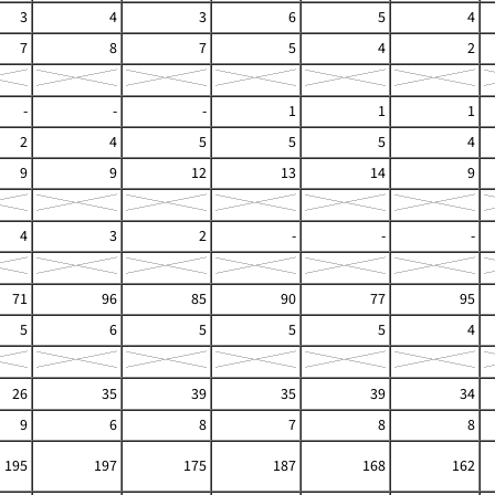
3
4
3
6
5
4
7
8
7
5
4
2
-
-
-
1
1
1
2
4
5
5
5
4
9
9
12
13
14
9
4
3
2
-
-
-
71
96
85
90
77
95
5
6
5
5
5
4
26
35
39
35
39
34
9
6
8
7
8
8
195
197
175
187
168
162