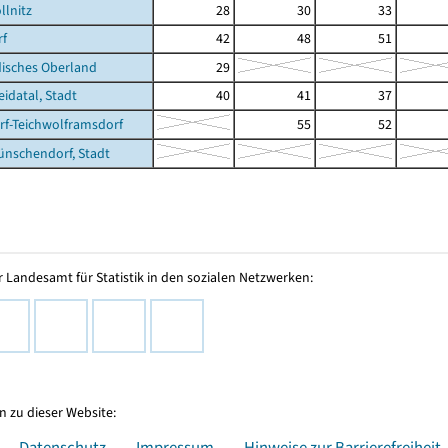
llnitz
28
30
33
rf
42
48
51
isches Oberland
29
datal, Stadt
40
41
37
f-Teichwolframsdorf
55
52
nschendorf, Stadt
 Landesamt für Statistik in den sozialen Netzwerken:
 zu dieser Website:
Datenschutz
Impressum
Hinweise zur Barrierefreiheit