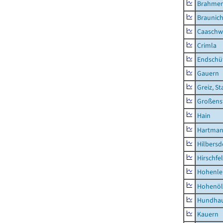
Brahme
Braunic
Caaschw
Crimla
Endschü
Gauern
Greiz, St
Großens
Hain
Hartman
Hilbersd
Hirschfe
Hohenle
Hohenöl
Hundha
Kauern