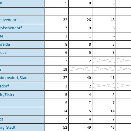
en
5
8
8
-
-
-
etzendorf
32
26
48
olschendorf
7
9
6
se
1
1
-
 Weida
8
8
8
reuz
6
5
8
3
2
rf
19
bernsdorf, Stadt
37
40
41
sdorf
1
2
e/Elster
5
4
5
f
5
7
7
14
15
14
dt
7
4
7
rg, Stadt
52
49
46