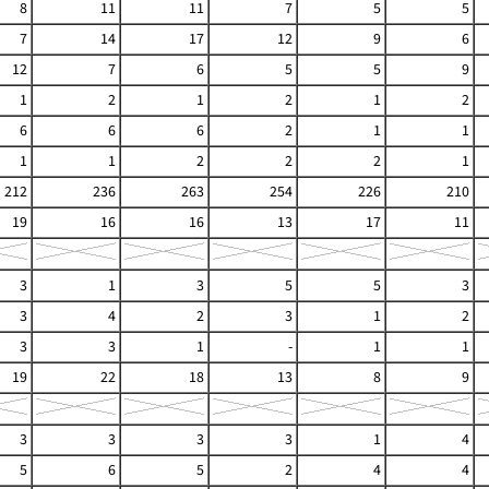
8
11
11
7
5
5
7
14
17
12
9
6
12
7
6
5
5
9
1
2
1
2
1
2
6
6
6
2
1
1
1
1
2
2
2
1
212
236
263
254
226
210
19
16
16
13
17
11
3
1
3
5
5
3
3
4
2
3
1
2
3
3
1
-
1
1
19
22
18
13
8
9
3
3
3
3
1
4
5
6
5
2
4
4