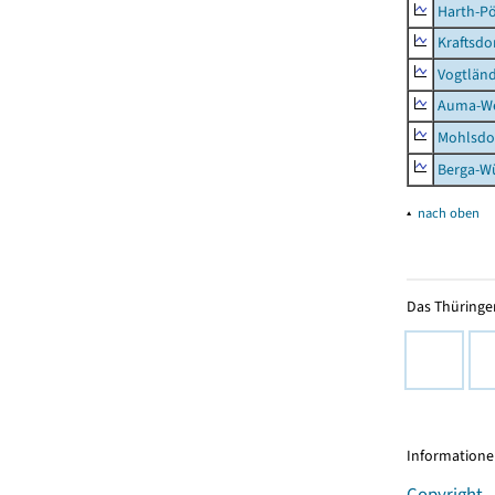
Harth-Pö
Kraftsdo
Vogtländ
Auma-Wei
Mohlsdor
Berga-Wü
▴
nach oben
Das Thüringer
Informationen
Copyright