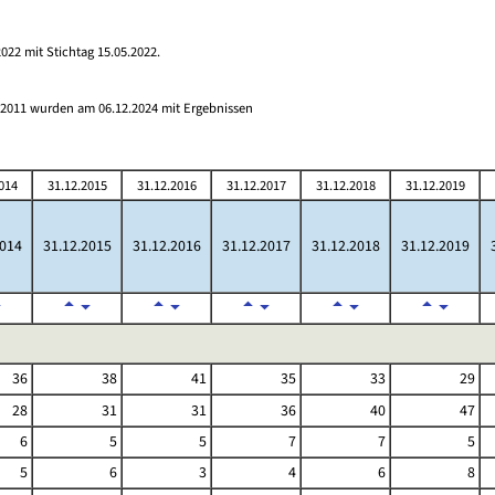
022 mit Stichtag 15.05.2022.
s 2011 wurden am 06.12.2024 mit Ergebnissen
014
31.12.2015
31.12.2016
31.12.2017
31.12.2018
31.12.2019
2014
31.12.2015
31.12.2016
31.12.2017
31.12.2018
31.12.2019
36
38
41
35
33
29
28
31
31
36
40
47
6
5
5
7
7
5
5
6
3
4
6
8