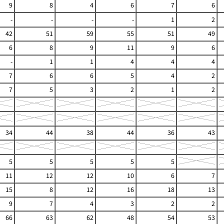
9
8
4
6
7
6
-
-
-
-
1
2
42
51
59
55
51
49
6
8
9
11
9
6
-
1
1
4
4
4
7
6
6
5
4
2
7
5
3
2
1
2
34
44
38
44
36
43
5
5
5
5
5
11
12
12
10
6
7
15
8
12
16
18
13
9
7
4
3
2
2
66
63
62
48
54
53