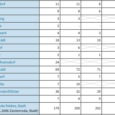
dorf
11
11
8
9
8
6
erg
3
3
a
2
-
-
bach
4
4
3
tädt
18
13
10
rf
3
6
z
2
1
1
lframsdorf
24
tadt
69
72
71
orf
7
5
7
ube
7
10
ndorf/Elster
36
32
29
7
9
9
da-Triebes, Stadt
179
200
202
01.2006 Zeulenroda, Stadt)