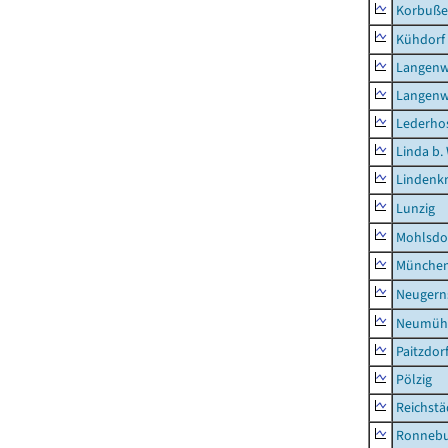
Korbuß
Kühdorf
Langenw
Langenw
Lederho
Linda b.
Lindenk
Lunzig
Mohlsdo
München
Neugern
Neumühl
Paitzdor
Pölzig
Reichstä
Ronnebu