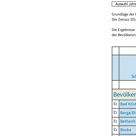
Grundlage der 
Der Zensus 2011
Die Ergebnisse
der Bevölkerung
Sc
Bevölker
Bad Köst
Berga/El
Bethenh
Bocka