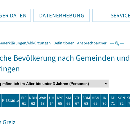
GER DATEN
DATENERHEBUNG
SERVIC
henerklärungen/Abkürzungen
|
Definitionen
|
Ansprechpartner
|
che Bevölkerung nach Gemeinden und
ringen
EIC
NDH
WAK
UH
KYF
SM
GTH
SÖM
HBN
IK
AP
SON
S
t
Krf.Städte
61
62
63
64
65
66
67
68
69
70
71
72
 Greiz