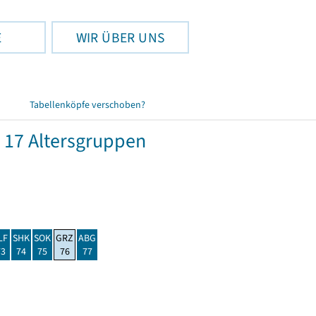
E
WIR ÜBER UNS
Tabellenköpfe verschoben?
 17 Altersgruppen
LF
SHK
SOK
GRZ
ABG
73
74
75
76
77