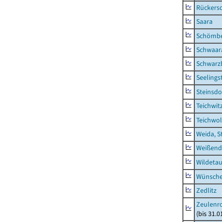
Rückers
Saara
Schömb
Schwaar
Schwarz
Seelings
Steinsdo
Teichwit
Teichwo
Weida, S
Weißend
Wildeta
Wünsche
Zedlitz
Zeulenro
(bis 31.