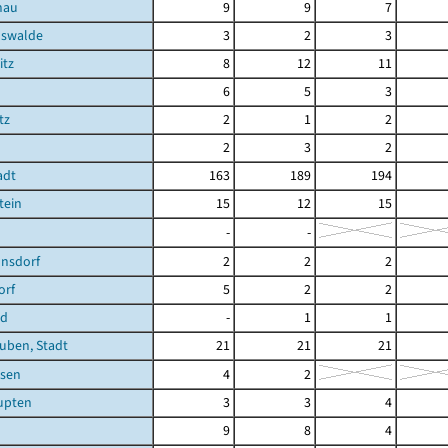
nau
9
9
7
hswalde
3
2
3
itz
8
12
11
6
5
3
tz
2
1
2
2
3
2
adt
163
189
194
tein
15
12
15
-
-
nsdorf
2
2
2
orf
5
2
2
ld
-
1
1
uben, Stadt
21
21
21
sen
4
2
upten
3
3
4
9
8
4