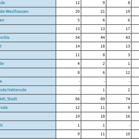
lde
12
9
8
de-Westhausen
20
21
19
en
5
6
6
13
13
17
orbis
54
44
43
t
14
18
13
11
8
3
de
4
2
1
8
6
12
de
-
-
-
rode/Vatterode
-
1
2
ädt, Stadt
66
69
74
rode
12
11
9
19
18
16
th
1
1
-
9
11
10