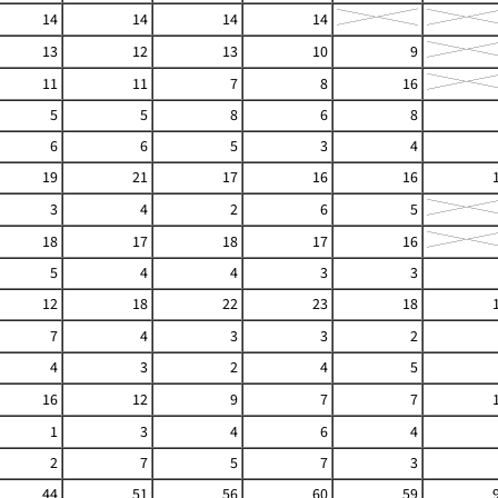
14
14
14
14
13
12
13
10
9
11
11
7
8
16
5
5
8
6
8
6
6
5
3
4
19
21
17
16
16
3
4
2
6
5
18
17
18
17
16
5
4
4
3
3
12
18
22
23
18
7
4
3
3
2
4
3
2
4
5
16
12
9
7
7
1
3
4
6
4
2
7
5
7
3
44
51
56
60
59