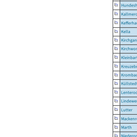
Hundes
Kallmer
Kefferh
Kella
Kirchga
Kirchwor
Kleinbart
Kreuzeb
Kromba
Küllsted
Lentero
Lindewe
Lutter
Mackenr
Marth
Niederor