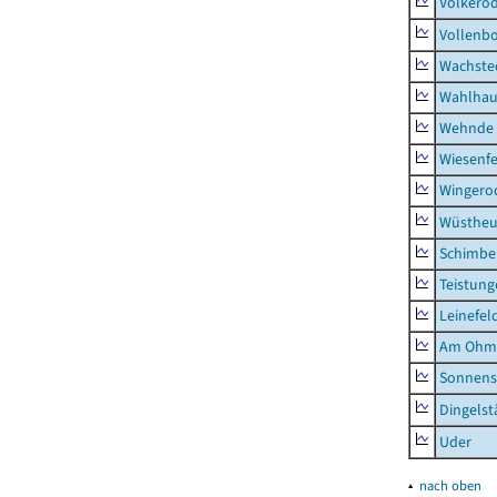
Volkero
Vollenb
Wachste
Wahlhau
Wehnde
Wiesenfe
Wingero
Wüstheu
Schimbe
Teistung
Leinefel
Am Ohm
Sonnens
Dingelst
Uder
▴
nach oben