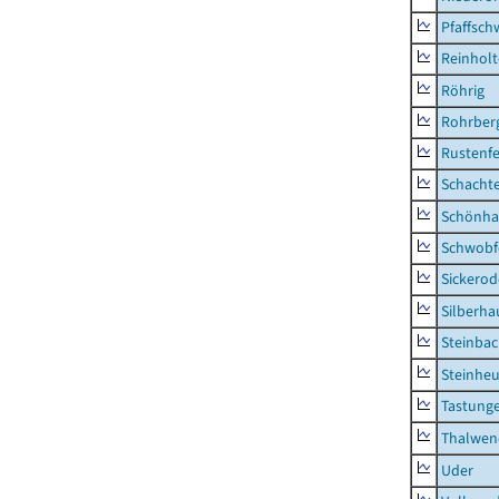
Pfaffsc
Reinhol
Röhrig
Rohrber
Rustenf
Schacht
Schönha
Schwobf
Sickerod
Silberha
Steinba
Steinhe
Tastung
Thalwen
Uder