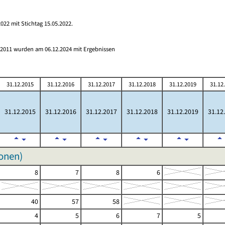
022 mit Stichtag 15.05.2022.
s 2011 wurden am 06.12.2024 mit Ergebnissen
31.12.2015
31.12.2016
31.12.2017
31.12.2018
31.12.2019
31.12
31.12.2015
31.12.2016
31.12.2017
31.12.2018
31.12.2019
31.12
sonen)
8
7
8
6
40
57
58
4
5
6
7
5