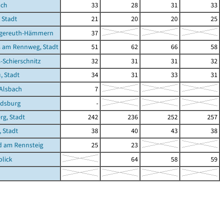
ach
33
28
31
33
 Stadt
21
20
20
25
gereuth-Hämmern
37
 am Rennweg, Stadt
51
62
66
58
Schierschnitz
32
31
31
32
, Stadt
34
31
33
31
Alsbach
7
dsburg
-
g, Stadt
242
236
252
257
, Stadt
38
40
43
38
d am Rennsteig
25
23
lick
64
58
59