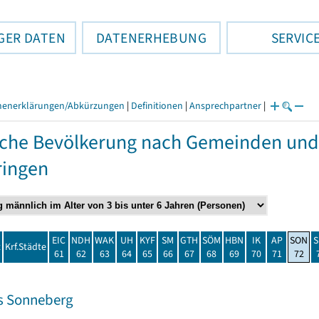
GER DATEN
DATENERHEBUNG
SERVIC
henerklärungen/Abkürzungen
|
Definitionen
|
Ansprechpartner
|
che Bevölkerung nach Gemeinden und
ringen
EIC
NDH
WAK
UH
KYF
SM
GTH
SÖM
HBN
IK
AP
SON
S
t
Krf.Städte
61
62
63
64
65
66
67
68
69
70
71
72
s Sonneberg