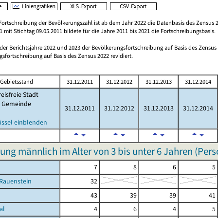
Fortschreibung der Bevölkerungszahl ist ab dem Jahr 2022 die Datenbasis des Zensus 2
 mit Stichtag 09.05.2011 bildete für die Jahre 2011 bis 2021 die Fortschreibungsbasis.
 der Berichtsjahre 2022 und 2023 der Bevölkerungsfortschreibung auf Basis des Zensu
sfortschreibung auf Basis des Zensus 2022 revidiert.
Gebietsstand
31.12.2011
31.12.2012
31.12.2013
31.12.2014
eisfreie Stadt
Gemeinde
31.12.2011
31.12.2012
31.12.2013
31.12.2014
üssel einblenden
ung männlich im Alter von 3 bis unter 6 Jahren (Per
7
8
6
5
-Rauenstein
32
43
39
39
41
al
4
6
4
5