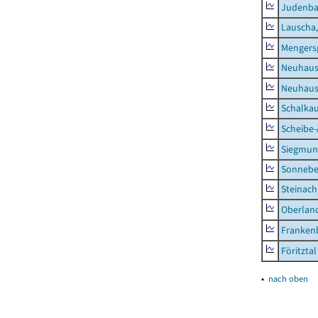
Judenb
Lauscha,
Mengers
Neuhaus
Neuhaus-
Schalkau
Scheibe-
Siegmun
Sonneber
Steinach
Oberlan
Frankenb
Föritztal
▴
nach oben