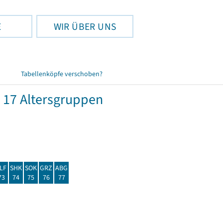
E
WIR ÜBER UNS
Tabellenköpfe verschoben?
 17 Altersgruppen
LF
SHK
SOK
GRZ
ABG
73
74
75
76
77