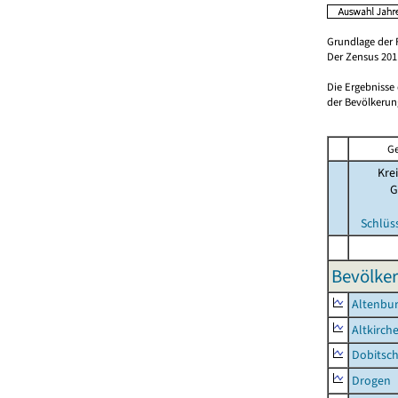
Grundlage der 
Der Zensus 2011
Die Ergebnisse
der Bevölkerung
Ge
Krei
G
Schlüs
Bevölker
Altenbur
Altkirch
Dobitsc
Drogen