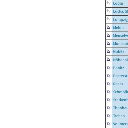
Lödla
Lucka, S
Lumpzig
Mehna
Meuselwi
Monstab
Nobitz
Nöbdeni
Ponitz
Posterst
Rositz
Schmölln
Starken
Thonha
Treben
Vollmer