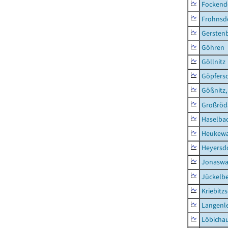
Fockend
Frohnsd
Gersten
Göhren
Göllnitz
Göpfers
Gößnitz,
Großröd
Haselba
Heukewa
Heyersd
Jonaswa
Jückelb
Kriebitz
Langenl
Löbicha