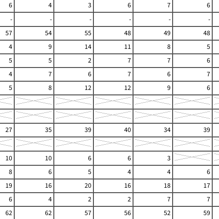
6
4
3
6
7
6
-
-
-
-
-
-
57
54
55
48
49
48
4
9
14
11
8
5
5
5
2
7
7
6
4
7
6
7
6
7
5
8
12
12
9
6
27
35
39
40
34
39
10
10
6
6
3
8
6
5
4
4
6
19
16
20
16
18
17
6
4
2
2
7
7
62
62
57
56
52
59