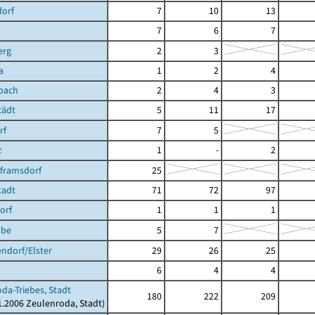
dorf
7
10
13
7
6
7
erg
2
3
a
1
2
4
bach
2
4
3
tädt
5
11
17
rf
7
5
z
1
-
2
lframsdorf
25
tadt
71
72
97
orf
1
1
1
ube
5
7
ndorf/Elster
29
26
25
6
4
4
da-Triebes, Stadt
180
222
209
01.2006 Zeulenroda, Stadt)