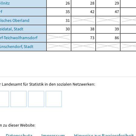
llnitz
26
28
29
rf
35
42
47
isches Oberland
31
datal, Stadt
30
38
39
f-Teichwolframsdorf
73
86
nschendorf, Stadt
 Landesamt für Statistik in den sozialen Netzwerken:
 zu dieser Website:
Datenschutz
Impressum
Hinweise zur Barrierefreiheit