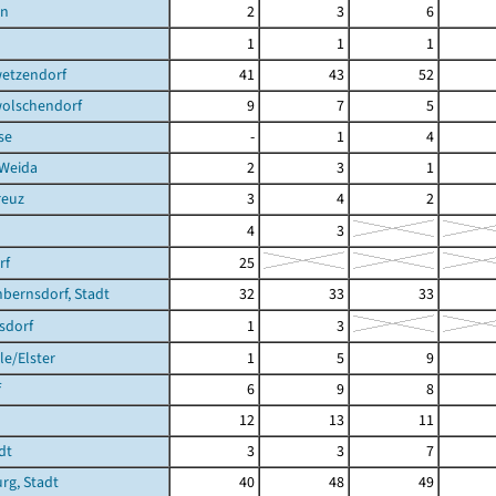
en
2
3
6
1
1
1
etzendorf
41
43
52
olschendorf
9
7
5
se
-
1
4
 Weida
2
3
1
reuz
3
4
2
4
3
rf
25
bernsdorf, Stadt
32
33
33
sdorf
1
3
e/Elster
1
5
9
f
6
9
8
12
13
11
dt
3
3
7
rg, Stadt
40
48
49