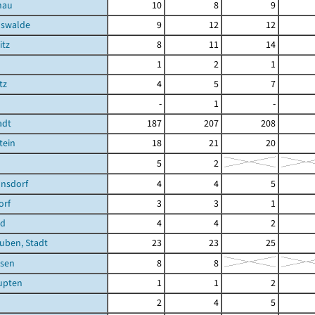
nau
10
8
9
hswalde
9
12
12
itz
8
11
14
1
2
1
tz
4
5
7
-
1
-
adt
187
207
208
tein
18
21
20
5
2
nsdorf
4
4
5
orf
3
3
1
ld
4
4
2
uben, Stadt
23
23
25
sen
8
8
upten
1
1
2
2
4
5