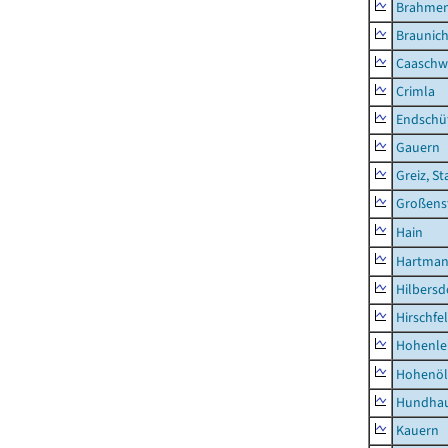
Brahme
Braunic
Caaschw
Crimla
Endschü
Gauern
Greiz, St
Großens
Hain
Hartman
Hilbersd
Hirschfe
Hohenle
Hohenöl
Hundha
Kauern