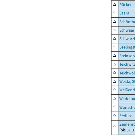
Rückers
Saara
Schömb
Schwaar
Schwarz
Seelings
Steinsdo
Teichwit
Teichwo
Weida, S
Weißend
Wildeta
Wünsche
Zedlitz
Zeulenro
(bis 31.