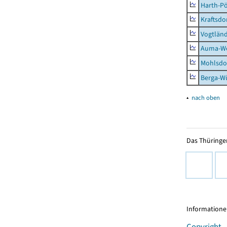
Harth-Pö
Kraftsdo
Vogtländ
Auma-Wei
Mohlsdor
Berga-Wü
▴
nach oben
Das Thüringer
Informationen
Copyright