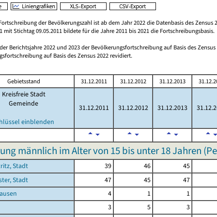
Fortschreibung der Bevölkerungszahl ist ab dem Jahr 2022 die Datenbasis des Zensus 2
 mit Stichtag 09.05.2011 bildete für die Jahre 2011 bis 2021 die Fortschreibungsbasis.
 der Berichtsjahre 2022 und 2023 der Bevölkerungsfortschreibung auf Basis des Zensu
sfortschreibung auf Basis des Zensus 2022 revidiert.
Gebietsstand
31.12.2011
31.12.2012
31.12.2013
31.12.2
Kreisfreie Stadt
Gemeinde
31.12.2011
31.12.2012
31.12.2013
31.12.
hlüssel einblenden
ung männlich im Alter von 15 bis unter 18 Jahren (P
ritz, Stadt
39
46
45
ster, Stadt
47
45
47
ausen
4
1
1
3
5
3