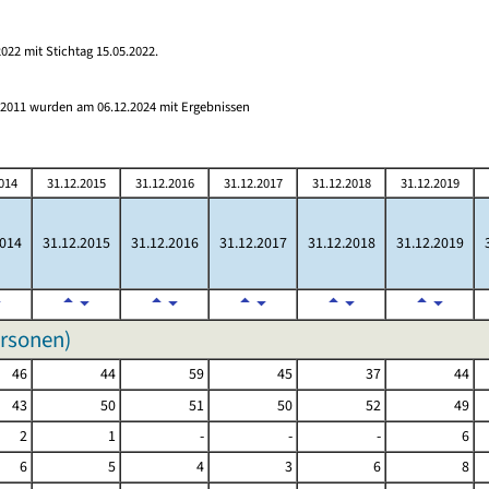
022 mit Stichtag 15.05.2022.
s 2011 wurden am 06.12.2024 mit Ergebnissen
014
31.12.2015
31.12.2016
31.12.2017
31.12.2018
31.12.2019
2014
31.12.2015
31.12.2016
31.12.2017
31.12.2018
31.12.2019
ersonen)
46
44
59
45
37
44
43
50
51
50
52
49
2
1
-
-
-
6
6
5
4
3
6
8