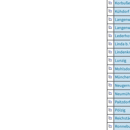
Korbuß
Kühdorf
Langenw
Langenw
Lederho
Linda b.
Lindenk
Lunzig
Mohlsdo
München
Neugern
Neumühl
Paitzdor
Pölzig
Reichstä
Ronnebu