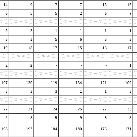
14
9
7
7
13
16
6
5
5
2
6
7
3
3
1
1
1
1
3
3
5
6
3
3
19
18
17
15
16
17
2
2
-
-
-
1
107
120
119
134
121
109
3
3
3
1
1
3
27
31
24
25
27
35
5
8
9
9
8
8
198
193
184
180
176
171