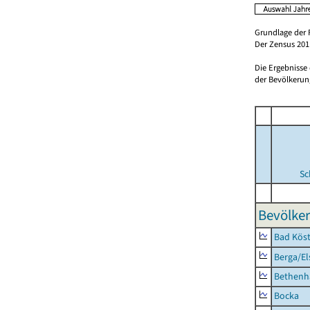
Grundlage der 
Der Zensus 2011
Die Ergebnisse
der Bevölkerung
Sc
Bevölker
Bad Köst
Berga/El
Bethenh
Bocka