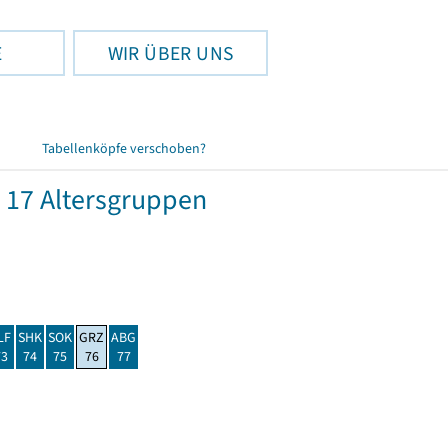
E
WIR ÜBER UNS
Tabellenköpfe verschoben?
 17 Altersgruppen
LF
SHK
SOK
GRZ
ABG
73
74
75
76
77