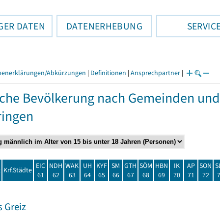
GER DATEN
DATENERHEBUNG
SERVIC
henerklärungen/Abkürzungen
|
Definitionen
|
Ansprechpartner
|
che Bevölkerung nach Gemeinden und
ringen
EIC
NDH
WAK
UH
KYF
SM
GTH
SÖM
HBN
IK
AP
SON
S
t
Krf.Städte
61
62
63
64
65
66
67
68
69
70
71
72
 Greiz