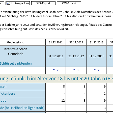
Fortschreibung der Bevölkerungszahl ist ab dem Jahr 2022 die Datenbasis des Zensus 2
 mit Stichtag 09.05.2011 bildete für die Jahre 2011 bis 2021 die Fortschreibungsbasis.
 der Berichtsjahre 2022 und 2023 der Bevölkerungsfortschreibung auf Basis des Zensu
sfortschreibung auf Basis des Zensus 2022 revidiert.
Gebietsstand
31.12.2011
31.12.2012
31.12.2013
31
Kreisfreie Stadt
Gemeinde
31.12.2011
31.12.2012
31.12.2013
31
Schlüssel einblenden
ung männlich im Alter von 18 bis unter 20 Jahren (P
usen
8
8
9
Sickenberg
-
-
1
rode
12
8
9
de (bei Heilbad Heiligenstadt)
1
-
3