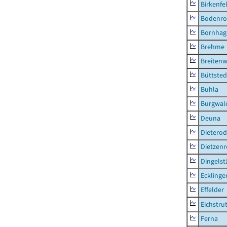
Birkenfe
Bodenro
Bornhag
Brehme
Breitenw
Büttsted
Buhla
Burgwal
Deuna
Dietero
Dietzen
Dingelst
Ecklinge
Effelder
Eichstru
Ferna