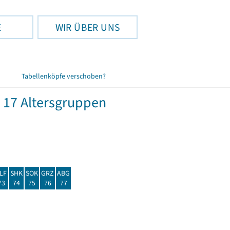
E
WIR ÜBER UNS
Tabellenköpfe verschoben?
 17 Altersgruppen
LF
SHK
SOK
GRZ
ABG
73
74
75
76
77