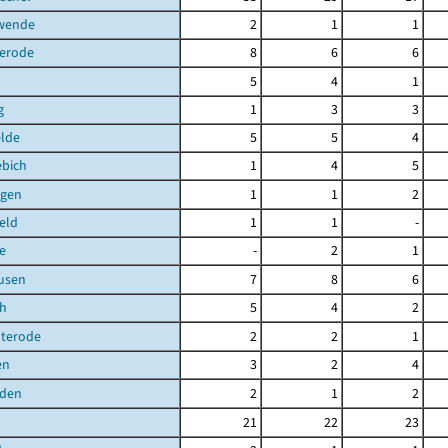
hwende
2
1
1
terode
8
6
6
5
4
1
g
1
3
3
elde
5
5
4
ebich
1
4
5
gen
1
1
2
eld
1
1
-
e
-
2
1
usen
7
8
6
ch
5
4
2
uterode
2
2
1
en
3
2
4
den
2
1
2
21
22
23