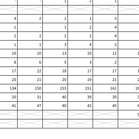
-
-
1
2
1
4
2
1
1
5
1
-
1
2
4
2
2
2
2
4
1
1
3
4
2
10
10
13
10
12
8
6
5
3
2
17
22
18
17
17
25
21
20
19
21
134
150
153
151
161
1
20
31
40
39
30
41
47
40
42
45