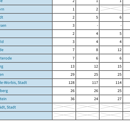
de
2
1
1
orn
1
2
dt
2
5
6
sen
3
-
-
2
4
5
ld
3
4
4
de
7
8
12
terode
7
6
6
rg
13
12
15
en
29
25
25
de-Worbis, Stadt
128
117
114
berg
26
26
25
tein
36
24
27
ädt, Stadt