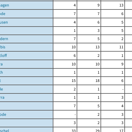
hagen
4
9
13
ode
7
7
6
ausen
4
6
5
1
3
5
ndern
7
5
2
bis
10
13
11
loff
6
2
1
ra
10
10
9
ch
1
1
1
t
15
18
6
de
2
1
-
rra
1
1
3
7
5
4
ode
-
2
3
3
2
3
schel
33
29
17