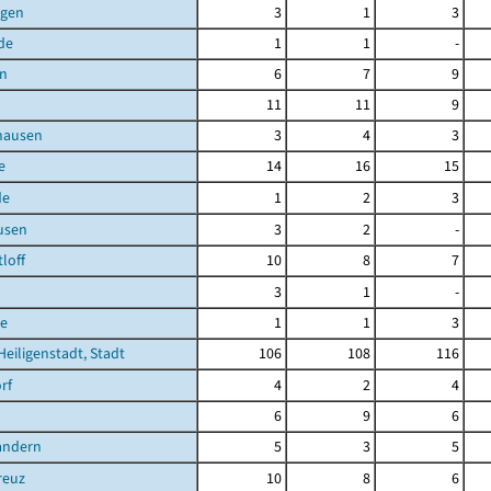
agen
3
1
3
de
1
1
-
en
6
7
9
11
11
9
hausen
3
4
3
e
14
16
15
de
1
2
3
usen
3
2
-
loff
10
8
7
3
1
-
e
1
1
3
Heiligenstadt, Stadt
106
108
116
rf
4
2
4
6
9
6
andern
5
3
5
reuz
10
8
6