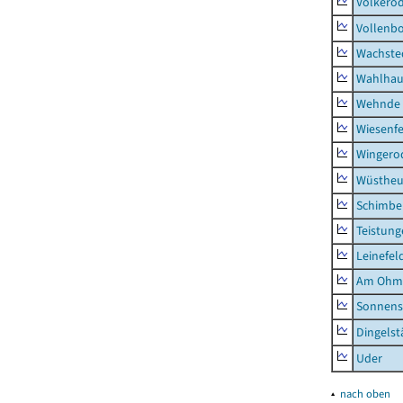
Volkero
Vollenb
Wachste
Wahlhau
Wehnde
Wiesenfe
Wingero
Wüstheu
Schimbe
Teistung
Leinefel
Am Ohm
Sonnens
Dingelst
Uder
▴
nach oben