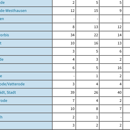
lde
2
5
5
de-Westhausen
12
15
9
en
-
-
-
8
13
12
orbis
34
22
14
t
10
16
13
3
5
6
de
4
3
2
6
5
16
de
-
1
2
rode/Vatterode
3
4
4
ädt, Stadt
39
26
40
rode
7
4
2
10
8
7
th
2
1
-
3
2
2