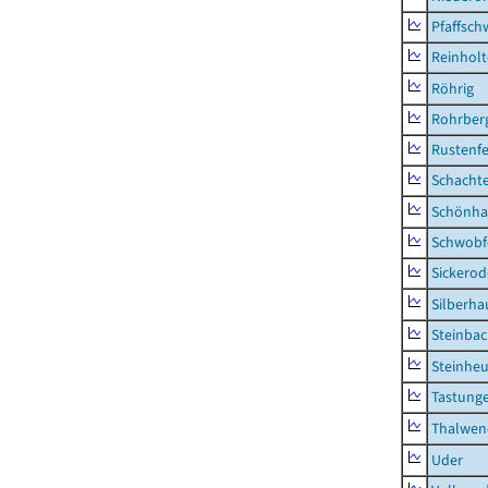
Pfaffsc
Reinhol
Röhrig
Rohrber
Rustenf
Schacht
Schönha
Schwobf
Sickerod
Silberha
Steinba
Steinhe
Tastung
Thalwen
Uder