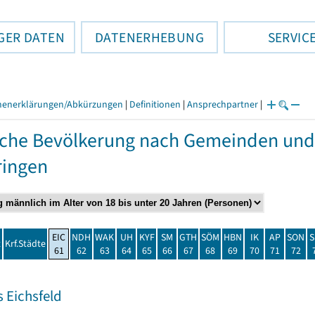
GER DATEN
DATENERHEBUNG
SERVIC
henerklärungen/Abkürzungen
|
Definitionen
|
Ansprechpartner
|
che Bevölkerung nach Gemeinden und
ringen
EIC
NDH
WAK
UH
KYF
SM
GTH
SÖM
HBN
IK
AP
SON
S
t
Krf.Städte
61
62
63
64
65
66
67
68
69
70
71
72
 Eichsfeld