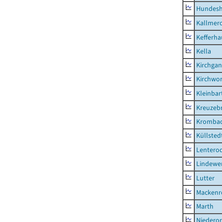
Hundes
Kallmer
Kefferh
Kella
Kirchga
Kirchwor
Kleinbart
Kreuzeb
Kromba
Küllsted
Lentero
Lindewe
Lutter
Mackenr
Marth
Niederor