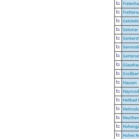
Freienh
Frettero
Geisled
Geismar
Gerbers
Gernrod
Gertero
Glaseha
Großbart
Hausen
Haynrod
Heilbad 
Helmsdo
Heuthen
Hoheng
Hohes K