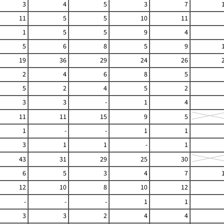
3
4
5
3
7
11
5
5
10
11
1
5
5
9
4
5
6
8
5
9
19
36
29
24
26
2
4
6
8
5
5
2
4
5
2
3
3
-
1
4
11
11
15
9
5
1
-
-
1
1
3
1
1
-
1
43
31
29
25
30
6
5
3
4
7
12
10
8
10
12
-
-
-
1
1
3
3
2
4
4