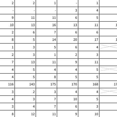
2
2
1
-
1
-
-
-
3
4
9
11
11
6
5
10
13
16
13
11
2
6
7
6
6
8
5
14
20
17
1
3
5
6
4
2
3
1
2
3
7
13
11
9
11
4
5
4
4
5
4
5
8
5
5
116
143
175
170
168
1
3
2
3
4
4
4
3
7
10
5
3
4
7
6
3
8
12
11
9
10