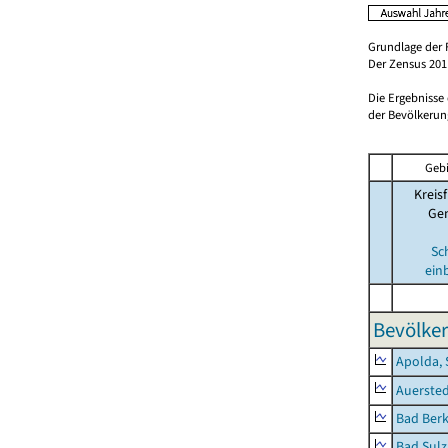
Grundlage der 
Der Zensus 2011
Die Ergebnisse
der Bevölkerung
Gebi
Kreisf
Ge
Sc
ein
Bevölker
Apolda, 
Auerste
Bad Berk
Bad Sulz