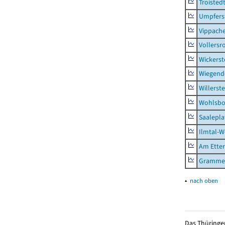
Troisted
Umpfers
Vippach
Vollersr
Wickerst
Wiegend
Willerst
Wohlsbo
Saalepla
Ilmtal-W
Am Ette
Gramme
▴
nach oben
Das Thüringer