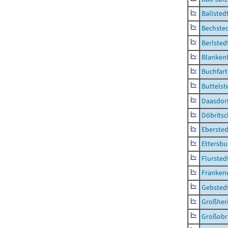
Ballsted
Bechsted
Berlsted
Blankenh
Buchfart
Buttelst
Daasdorf
Döbrits
Ebersted
Ettersbu
Flursted
Franken
Gebsted
Großher
Großobr