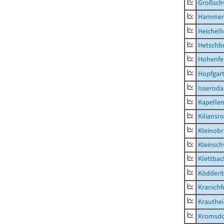
Großsc
Hammer
Heichel
Hetschb
Hohenfe
Hopfgar
Isseroda
Kapellen
Kiliansr
Kleinobr
Kleinsc
Klettbac
Ködderit
Kranichf
Krauthe
Kromsdo