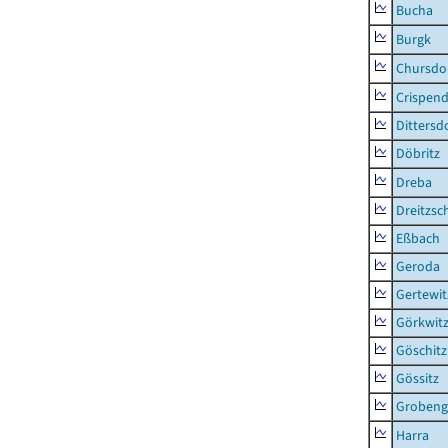
Bucha
Burgk
Chursdo
Crispend
Dittersd
Döbritz
Dreba
Dreitzsc
Eßbach
Geroda
Gertewit
Görkwit
Göschitz
Gössitz
Grobeng
Harra