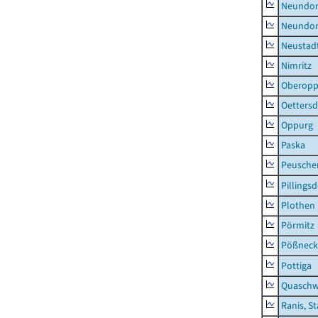
Neundorf
Neundorf
Neustadt
Nimritz
Oberopp
Oettersd
Oppurg
Paska
Peusche
Pillingsd
Plothen
Pörmitz
Pößneck,
Pottiga
Quaschw
Ranis, S