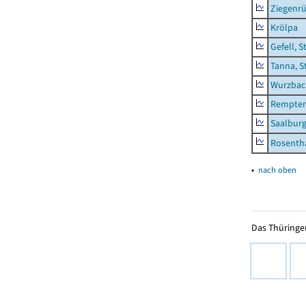
Ziegenrü
Krölpa
Gefell, S
Tanna, S
Wurzbach
Rempten
Saalburg
Rosenth
▴
nach oben
Das Thüringer