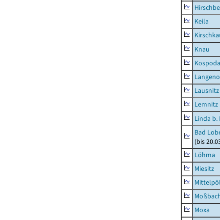
Hirschbe
Keila
Kirschka
Knau
Kospod
Langeno
Lausnitz
Lemnitz
Linda b.
Bad Lobe
(bis 20.
Löhma
Miesitz
Mittelpöl
Moßbac
Moxa