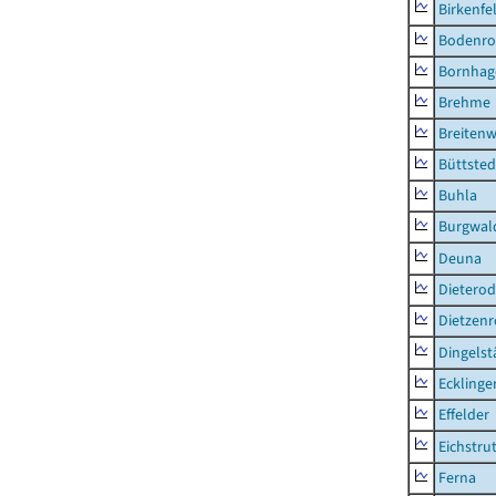
Birkenfe
Bodenro
Bornhag
Brehme
Breitenw
Büttsted
Buhla
Burgwal
Deuna
Dietero
Dietzen
Dingelst
Ecklinge
Effelder
Eichstru
Ferna