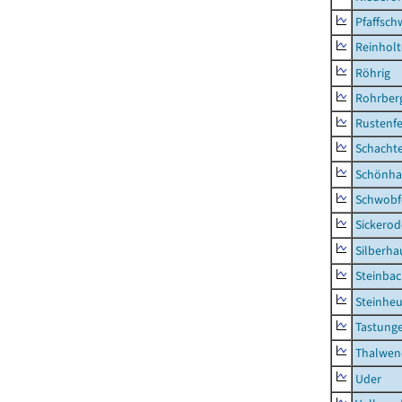
Pfaffsc
Reinhol
Röhrig
Rohrber
Rustenf
Schacht
Schönha
Schwobf
Sickerod
Silberha
Steinba
Steinhe
Tastung
Thalwen
Uder