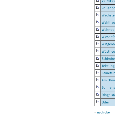
Volkero
Vollenb
Wachste
Wahlhau
Wehnde
Wiesenfe
Wingero
Wüstheu
Schimbe
Teistung
Leinefel
Am Ohm
Sonnens
Dingelst
Uder
▴
nach oben