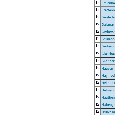
Freienh
Frettero
Geisled
Geismar
Gerbers
Gernrod
Gertero
Glaseha
Großbart
Hausen
Haynrod
Heilbad 
Helmsdo
Heuthen
Hoheng
Hohes K