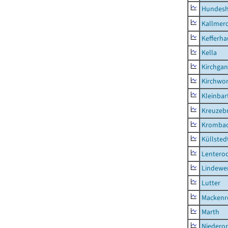
Hundes
Kallmer
Kefferh
Kella
Kirchga
Kirchwor
Kleinbart
Kreuzeb
Kromba
Küllsted
Lentero
Lindewe
Lutter
Mackenr
Marth
Niederor