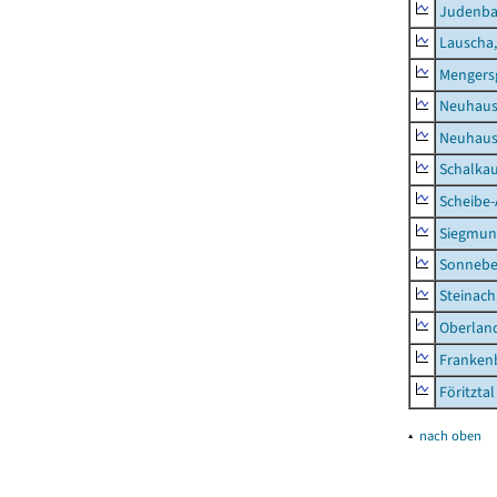
Judenb
Lauscha,
Mengers
Neuhaus
Neuhaus-
Schalkau
Scheibe-
Siegmun
Sonneber
Steinach
Oberlan
Frankenb
Föritztal
▴
nach oben