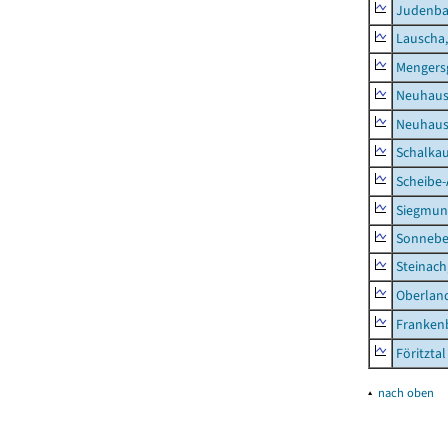
Judenb
Lauscha,
Mengers
Neuhaus
Neuhaus-
Schalkau
Scheibe-
Siegmun
Sonneber
Steinach
Oberlan
Frankenb
Föritztal
▴
nach oben