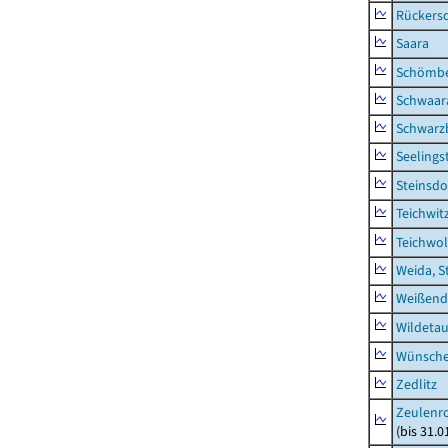
Rückers
Saara
Schömb
Schwaar
Schwarz
Seelings
Steinsdo
Teichwit
Teichwo
Weida, S
Weißend
Wildeta
Wünsche
Zedlitz
Zeulenro
(bis 31.