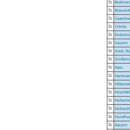
Brahme
Braunic
Caaschw
Crimla
Endschü
Gauern
Greiz, St
Großens
Hain
Hartman
Hilbersd
Hirschfe
Hohenle
Hohenöl
Hundha
Kauern