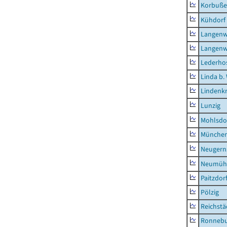
Korbuß
Kühdorf
Langenw
Langenw
Lederho
Linda b.
Lindenk
Lunzig
Mohlsdo
München
Neugern
Neumühl
Paitzdor
Pölzig
Reichstä
Ronnebu