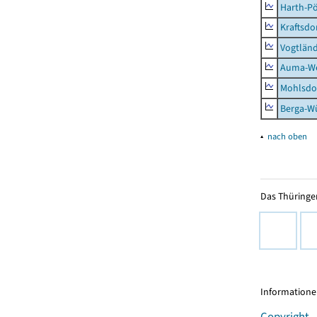
Harth-Pö
Kraftsdo
Vogtländ
Auma-Wei
Mohlsdor
Berga-Wü
▴
nach oben
Das Thüringer
Informationen
Copyright