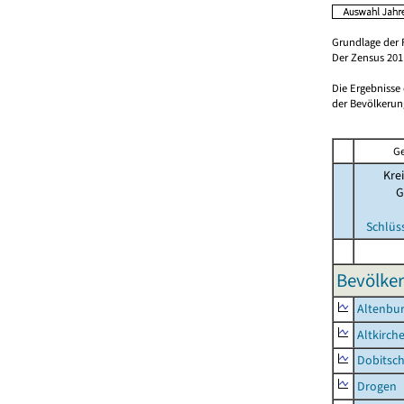
Grundlage der 
Der Zensus 2011
Die Ergebnisse
der Bevölkerung
Ge
Krei
G
Schlüs
Bevölker
Altenbur
Altkirch
Dobitsc
Drogen