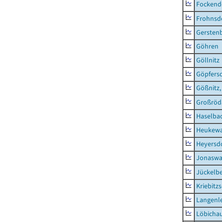
Fockend
Frohnsd
Gersten
Göhren
Göllnitz
Göpfers
Gößnitz,
Großröd
Haselba
Heukewa
Heyersd
Jonaswa
Jückelb
Kriebitz
Langenl
Löbicha