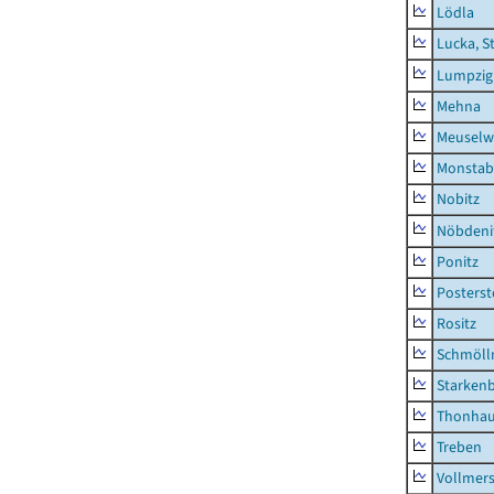
Lödla
Lucka, S
Lumpzig
Mehna
Meuselwi
Monstab
Nobitz
Nöbdeni
Ponitz
Posterst
Rositz
Schmölln
Starken
Thonha
Treben
Vollmer