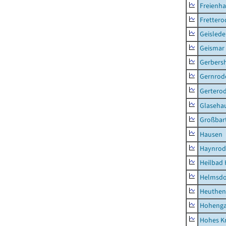
Freienh
Frettero
Geisled
Geismar
Gerbers
Gernrod
Gertero
Glaseha
Großbart
Hausen
Haynrod
Heilbad 
Helmsdo
Heuthen
Hoheng
Hohes K