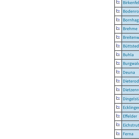
Birkenfe
Bodenro
Bornhag
Brehme
Breitenw
Büttsted
Buhla
Burgwal
Deuna
Dietero
Dietzen
Dingelst
Ecklinge
Effelder
Eichstru
Ferna