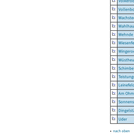
Volkero
Vollenb
Wachste
Wahlhau
Wehnde
Wiesenfe
Wingero
Wüstheu
Schimbe
Teistung
Leinefel
Am Ohm
Sonnens
Dingelst
Uder
▴
nach oben