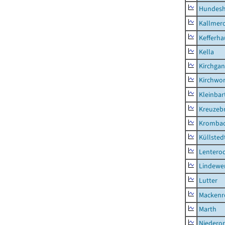
Hundes
Kallmer
Kefferh
Kella
Kirchga
Kirchwor
Kleinbart
Kreuzeb
Kromba
Küllsted
Lentero
Lindewe
Lutter
Mackenr
Marth
Niederor