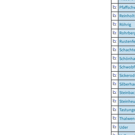
Pfaffsc
Reinhol
Röhrig
Rohrber
Rustenf
Schacht
Schönha
Schwobf
Sickerod
Silberha
Steinba
Steinhe
Tastung
Thalwen
Uder