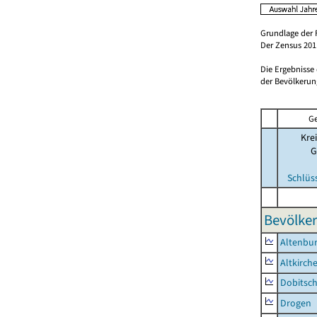
Grundlage der 
Der Zensus 2011
Die Ergebnisse
der Bevölkerung
Ge
Krei
G
Schlüs
Bevölker
Altenbur
Altkirch
Dobitsc
Drogen