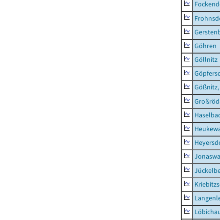
Fockend
Frohnsd
Gersten
Göhren
Göllnitz
Göpfers
Gößnitz,
Großröd
Haselba
Heukewa
Heyersd
Jonaswa
Jückelb
Kriebitz
Langenl
Löbicha