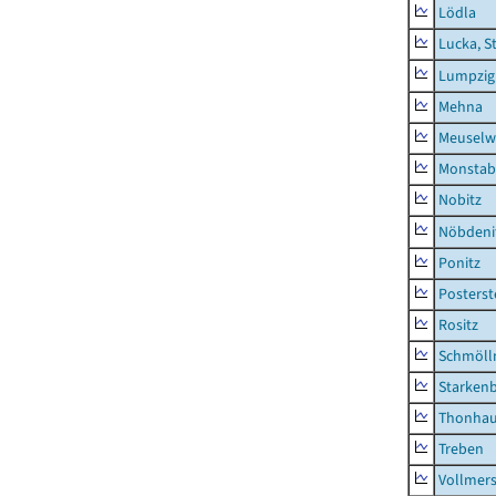
Lödla
Lucka, S
Lumpzig
Mehna
Meuselwi
Monstab
Nobitz
Nöbdeni
Ponitz
Posterst
Rositz
Schmölln
Starken
Thonha
Treben
Vollmer