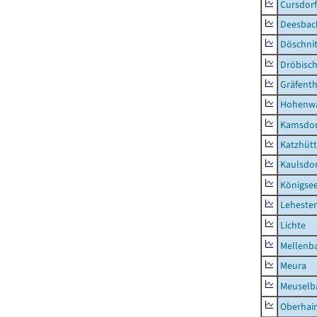
Cursdorf
Deesbac
Döschni
Dröbisc
Gräfenth
Hohenwa
Kamsdor
Katzhüt
Kaulsdor
Königsee
Lehesten
Lichte
Mellenb
Meura
Meuselb
Oberhai