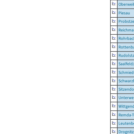
Oberweiß
Piesau
Probstze
Reichma
Rohrbac
Rottenb
Rudolsta
Saalfeld
Schmied
Schwarz
Sitzendo
Unterwe
Wittgend
Remda-Te
Leutenbe
Drognitz