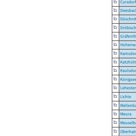
Cursdorf
Deesbac
Döschni
Dröbisc
Gräfenth
Hohenwa
Kamsdor
Katzhüt
Kaulsdor
Königsee
Lehesten
Lichte
Mellenb
Meura
Meuselb
Oberhai