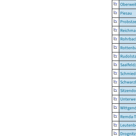
Oberweiß
Piesau
Probstze
Reichma
Rohrbac
Rottenb
Rudolsta
Saalfeld
Schmied
Schwarz
Sitzendo
Unterwe
Wittgend
Remda-Te
Leutenbe
Drognitz