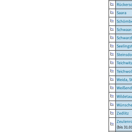
Rückers
Saara
Schömb
Schwaar
Schwarz
Seelings
Steinsdo
Teichwit
Teichwo
Weida, S
Weißend
Wildeta
Wünsche
Zedlitz
Zeulenro
(bis 31.