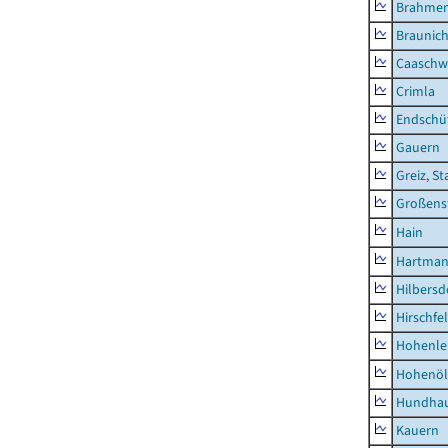
Brahme
Braunic
Caaschw
Crimla
Endschü
Gauern
Greiz, St
Großens
Hain
Hartman
Hilbersd
Hirschfe
Hohenle
Hohenöl
Hundha
Kauern