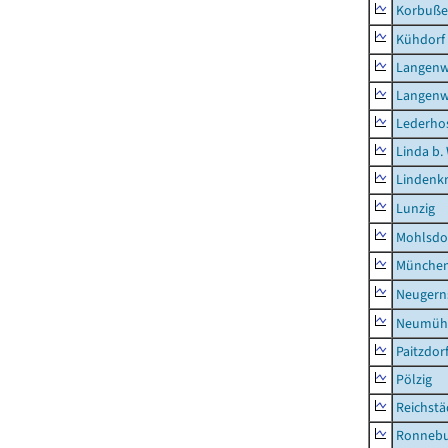
Korbuß
Kühdorf
Langenw
Langenw
Lederho
Linda b.
Lindenk
Lunzig
Mohlsdo
München
Neugern
Neumühl
Paitzdor
Pölzig
Reichstä
Ronnebu