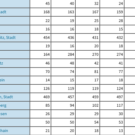
45
40
32
24
tadt
168
163
167
159
22
19
25
28
16
16
18
15
tz, Stadt
454
436
431
432
19
16
20
18
164
284
270
274
tz
46
48
42
41
70
74
81
77
ein
14
15
17
18
126
119
119
124
, Stadt
469
457
459
497
berg
85
94
102
117
usen
26
29
29
30
50
50
54
53
shain
21
20
18
13