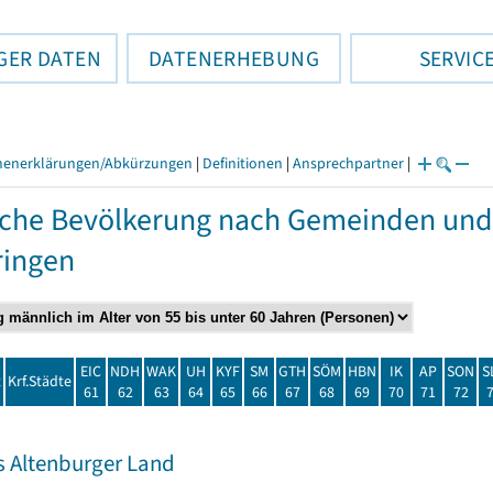
GER DATEN
DATENERHEBUNG
SERVIC
henerklärungen/Abkürzungen
|
Definitionen
|
Ansprechpartner
|
che Bevölkerung nach Gemeinden und
ringen
EIC
NDH
WAK
UH
KYF
SM
GTH
SÖM
HBN
IK
AP
SON
S
t
Krf.Städte
61
62
63
64
65
66
67
68
69
70
71
72
s Altenburger Land