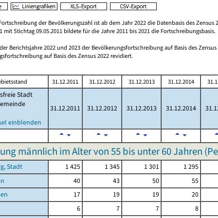
Fortschreibung der Bevölkerungszahl ist ab dem Jahr 2022 die Datenbasis des Zensus 2
 mit Stichtag 09.05.2011 bildete für die Jahre 2011 bis 2021 die Fortschreibungsbasis.
 der Berichtsjahre 2022 und 2023 der Bevölkerungsfortschreibung auf Basis des Zensu
sfortschreibung auf Basis des Zensus 2022 revidiert.
bietsstand
31.12.2011
31.12.2012
31.12.2013
31.12.2014
31.1
sfreie Stadt
emeinde
31.12.2011
31.12.2012
31.12.2013
31.12.2014
31.1
sel einblenden
ung männlich im Alter von 55 bis unter 60 Jahren (P
g, Stadt
1 425
1 345
1 301
1 295
en
40
43
50
55
hen
17
19
19
20
6
7
7
8