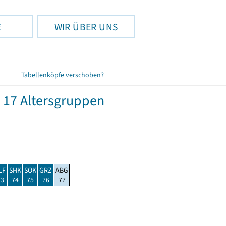
E
WIR ÜBER UNS
Tabellenköpfe verschoben?
 17 Altersgruppen
LF
SHK
SOK
GRZ
ABG
73
74
75
76
77