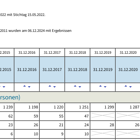
022 mit Stichtag 15.05.2022.
s 2011 wurden am 06.12.2024 mit Ergebnissen
2.2015
31.12.2016
31.12.2017
31.12.2018
31.12.2019
31.12.2020
2.2015
31.12.2016
31.12.2017
31.12.2018
31.12.2019
31.12.2020
ersonen)
1 239
1 198
1 220
1 251
1 299
1 287
62
59
55
47
23
26
21
24
28
26
6
10
9
10