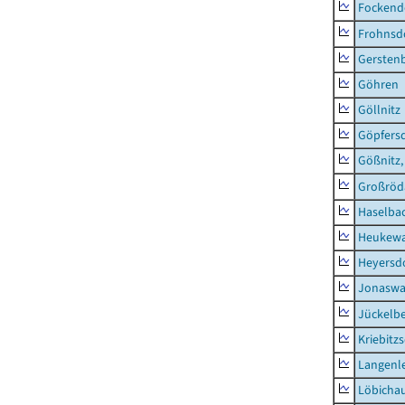
Fockend
Frohnsd
Gersten
Göhren
Göllnitz
Göpfers
Gößnitz,
Großröd
Haselba
Heukewa
Heyersd
Jonaswa
Jückelb
Kriebitz
Langenl
Löbicha