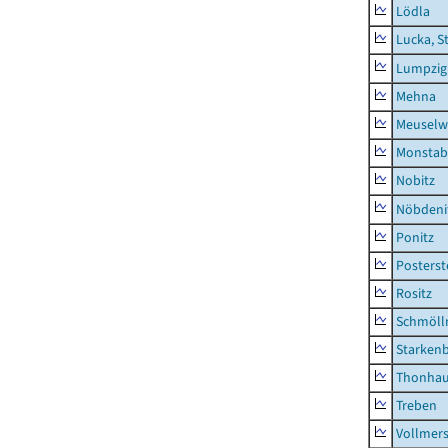
Lödla
Lucka, S
Lumpzig
Mehna
Meuselwi
Monstab
Nobitz
Nöbdeni
Ponitz
Posterst
Rositz
Schmölln
Starken
Thonha
Treben
Vollmer