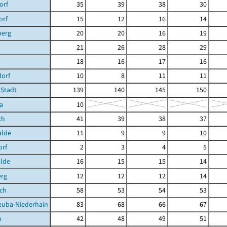
orf
35
39
38
30
orf
15
12
16
14
berg
20
20
16
19
21
26
28
29
18
16
17
16
dorf
10
8
11
11
 Stadt
139
140
145
150
a
10
ch
41
39
38
37
lde
11
9
9
10
orf
2
3
4
5
lde
16
15
15
14
erg
12
12
12
14
sch
58
53
54
53
euba-Niederhain
83
68
66
67
u
42
48
49
51