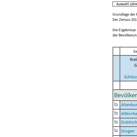
Grundlage der 
Der Zensus 2011
Die Ergebnisse
der Bevölkerung
Ge
Krei
G
Schlüs
Bevölker
Altenbur
Altkirch
Dobitsc
Drogen