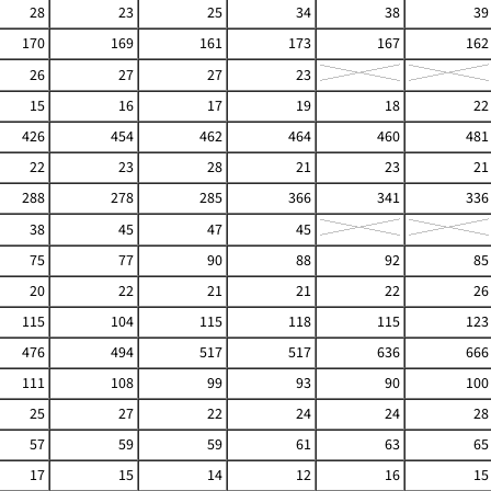
28
23
25
34
38
39
170
169
161
173
167
162
26
27
27
23
15
16
17
19
18
22
426
454
462
464
460
481
22
23
28
21
23
21
288
278
285
366
341
336
38
45
47
45
75
77
90
88
92
85
20
22
21
21
22
26
115
104
115
118
115
123
476
494
517
517
636
666
111
108
99
93
90
100
25
27
22
24
24
28
57
59
59
61
63
65
17
15
14
12
16
15