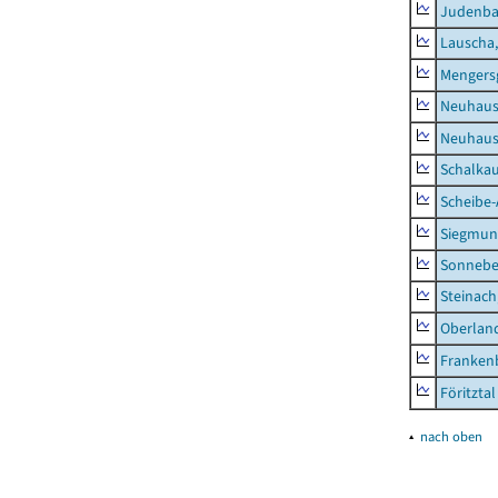
Judenb
Lauscha,
Mengers
Neuhaus
Neuhaus-
Schalkau
Scheibe-
Siegmun
Sonneber
Steinach
Oberlan
Frankenb
Föritztal
▴
nach oben