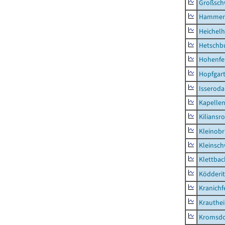
Großsc
Hammer
Heichel
Hetschb
Hohenfe
Hopfgar
Isseroda
Kapellen
Kiliansr
Kleinobr
Kleinsc
Klettbac
Ködderit
Kranichf
Krauthe
Kromsdo