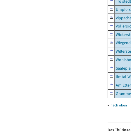
Troisted
Umpfers
Vippach
Vollersr
Wickerst
Wiegend
Willerst
Wohlsbo
Saalepla
Ilmtal-W
Am Ette
Gramme
▴
nach oben
Das Thüringer