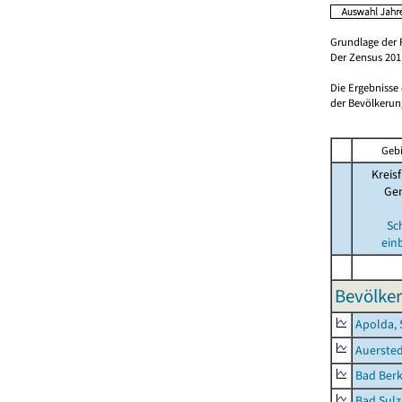
Grundlage der 
Der Zensus 2011
Die Ergebnisse
der Bevölkerung
Gebi
Kreisf
Ge
Sc
ein
Bevölker
Apolda, 
Auerste
Bad Berk
Bad Sulz