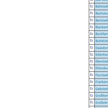
Ballsted
Bechsted
Berlsted
Blankenh
Buchfart
Buttelst
Daasdorf
Döbrits
Ebersted
Ettersbu
Flursted
Franken
Gebsted
Großher
Großobr