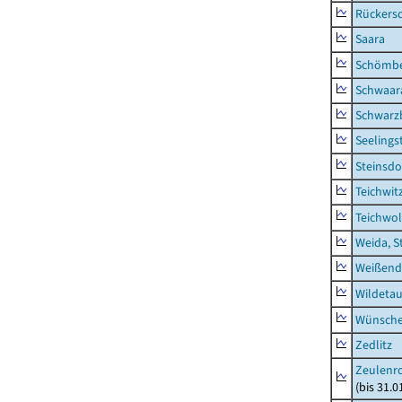
Rückers
Saara
Schömb
Schwaar
Schwarz
Seelings
Steinsdo
Teichwit
Teichwo
Weida, S
Weißend
Wildeta
Wünsche
Zedlitz
Zeulenro
(bis 31.