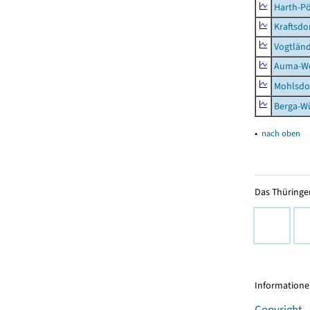
Harth-Pö
Kraftsdo
Vogtländ
Auma-Wei
Mohlsdor
Berga-Wü
▴
nach oben
Das Thüringer
Informationen
Copyright