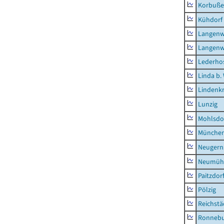
Korbuß
Kühdorf
Langenw
Langenw
Lederho
Linda b.
Lindenk
Lunzig
Mohlsdo
München
Neugern
Neumühl
Paitzdor
Pölzig
Reichstä
Ronnebu