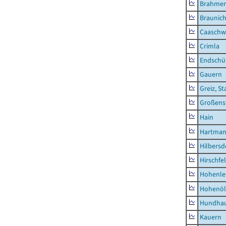
Brahme
Braunic
Caaschw
Crimla
Endschü
Gauern
Greiz, St
Großens
Hain
Hartman
Hilbersd
Hirschfe
Hohenle
Hohenöl
Hundha
Kauern