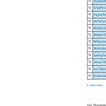
Troisted
Umpfers
Vippach
Vollersr
Wickerst
Wiegend
Willerst
Wohlsbo
Saalepla
Ilmtal-W
Am Ette
Gramme
▴
nach oben
Das Thüringer