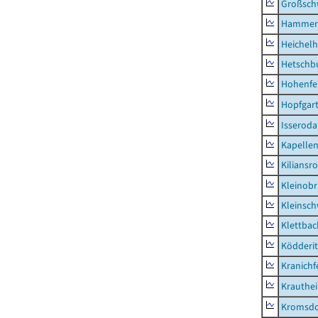
Großsc
Hammer
Heichel
Hetschb
Hohenfe
Hopfgar
Isseroda
Kapellen
Kiliansr
Kleinobr
Kleinsc
Klettbac
Ködderit
Kranichf
Krauthe
Kromsdo