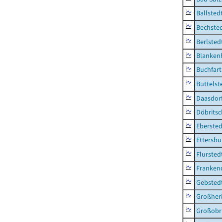
Ballsted
Bechsted
Berlsted
Blankenh
Buchfart
Buttelst
Daasdorf
Döbrits
Ebersted
Ettersbu
Flursted
Franken
Gebsted
Großher
Großobr