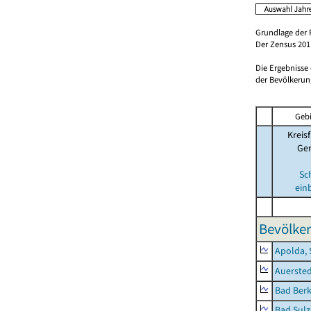
Grundlage der 
Der Zensus 2011
Die Ergebnisse
der Bevölkerung
Gebi
Kreisf
Ge
Sc
ein
Bevölker
Apolda, 
Auerste
Bad Berk
Bad Sulz