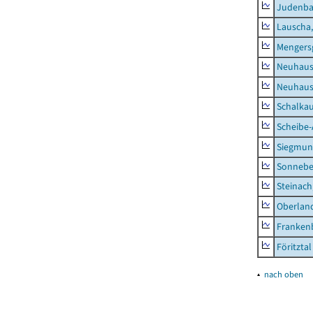
Judenb
Lauscha,
Mengers
Neuhaus
Neuhaus-
Schalkau
Scheibe-
Siegmun
Sonneber
Steinach
Oberlan
Frankenb
Föritztal
▴
nach oben