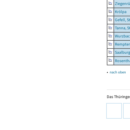
Ziegenrü
Krölpa
Gefell, S
Tanna, S
Wurzbach
Rempten
Saalburg
Rosenth
▴
nach oben
Das Thüringer