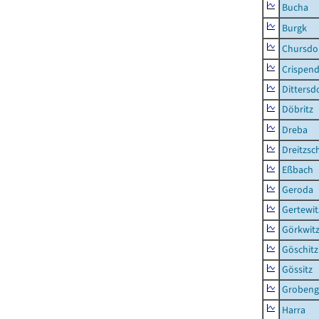
Bucha
Burgk
Chursdo
Crispend
Dittersd
Döbritz
Dreba
Dreitzsc
Eßbach
Geroda
Gertewit
Görkwit
Göschitz
Gössitz
Grobeng
Harra