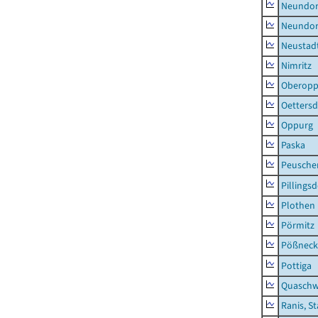
Neundorf
Neundorf
Neustadt
Nimritz
Oberopp
Oettersd
Oppurg
Paska
Peusche
Pillingsd
Plothen
Pörmitz
Pößneck,
Pottiga
Quaschw
Ranis, S