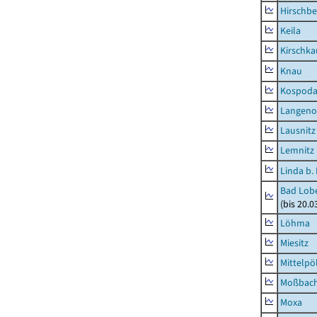
Hirschbe
Keila
Kirschka
Knau
Kospod
Langeno
Lausnitz
Lemnitz
Linda b.
Bad Lobe
(bis 20.
Löhma
Miesitz
Mittelpöl
Moßbac
Moxa