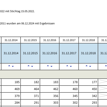
022 mit Stichtag 15.05.2022.
s 2011 wurden am 06.12.2024 mit Ergebnissen
31.12.2014
31.12.2015
31.12.2016
31.12.2017
31.12.2018
31.1
31.12.2014
31.12.2015
31.12.2016
31.12.2017
31.12.2018
31.1
0
185
182
183
178
177
9
469
464
462
460
450
7
379
371
356
345
342
0
284
291
303
302
293