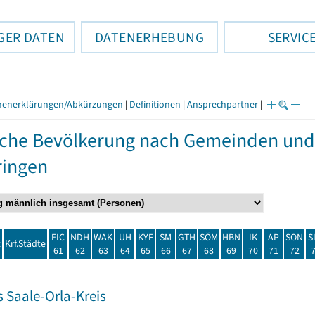
GER DATEN
DATENERHEBUNG
SERVIC
henerklärungen/Abkürzungen
|
Definitionen
|
Ansprechpartner
|
che Bevölkerung nach Gemeinden und
ringen
EIC
NDH
WAK
UH
KYF
SM
GTH
SÖM
HBN
IK
AP
SON
S
t
Krf.Städte
61
62
63
64
65
66
67
68
69
70
71
72
 Saale-Orla-Kreis