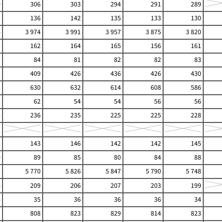
0
306
303
294
291
289
2
136
142
135
133
130
6
3 974
3 991
3 957
3 875
3 820
9
162
164
165
156
161
2
84
81
82
82
83
5
409
426
436
426
430
5
630
632
614
608
586
8
62
54
54
56
56
8
236
235
225
225
228
3
143
146
142
142
145
0
89
85
80
84
88
5
5 770
5 826
5 847
5 790
5 748
6
209
206
207
203
199
6
35
36
36
36
34
1
808
823
829
814
823