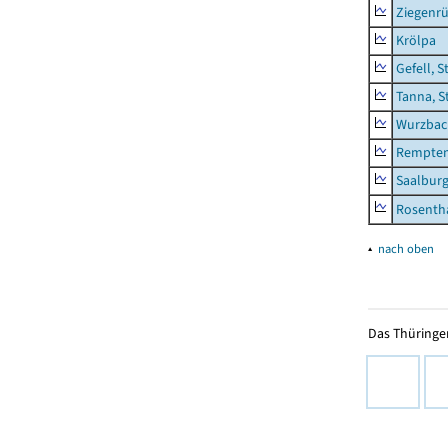
Ziegenrü
Krölpa
Gefell, S
Tanna, S
Wurzbach
Rempten
Saalburg
Rosenth
▴
nach oben
Das Thüringer