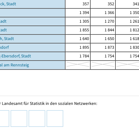
ck, Stadt
357
352
34
1 394
1 366
1 35
tadt
1 305
1 270
1 26
tadt
1 855
1 844
1 81
, Stadt
1 640
1 650
1 61
dorf
1 895
1 873
1 83
-Ebersdorf, Stadt
1 784
1 754
1 75
al am Rennsteig
 Landesamt für Statistik in den sozialen Netzwerken: