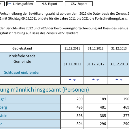
Fortschreibung der Bevölkerungszahl ist ab dem Jahr 2022 die Datenbasis des Zensus 2
 mit Stichtag 09.05.2011 bildete für die Jahre 2011 bis 2021 die Fortschreibungsbasis.
 der Berichtsjahre 2022 und 2023 der Bevölkerungsfortschreibung auf Basis des Zensu
sfortschreibung auf Basis des Zensus 2022 revidiert.
Gebietsstand
31.12.2011
31.12.2012
31.12.2013
Kreisfreie Stadt
Gemeinde
31.12.2011
31.12.2012
31.12.2013
Schlüssel einblenden
ung männlich insgesamt (Personen)
ügel
200
189
19
berg
496
481
46
tein
398
385
37
tz
304
296
29