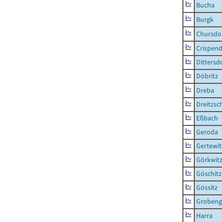
Bucha
Burgk
Chursdo
Crispend
Dittersd
Döbritz
Dreba
Dreitzsc
Eßbach
Geroda
Gertewit
Görkwit
Göschitz
Gössitz
Grobeng
Harra