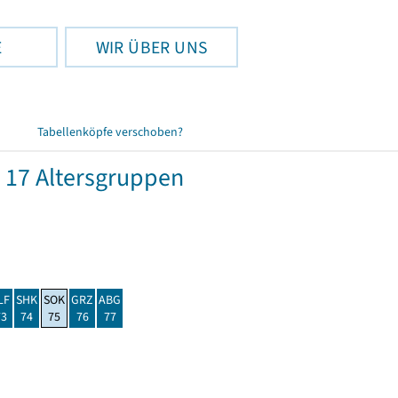
E
WIR ÜBER UNS
Tabellenköpfe verschoben?
 17 Altersgruppen
LF
SHK
SOK
GRZ
ABG
73
74
75
76
77