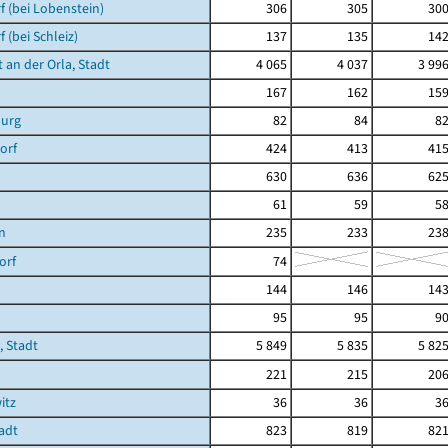
 (bei Lobenstein)
306
305
30
 (bei Schleiz)
137
135
14
 an der Orla, Stadt
4 065
4 037
3 99
167
162
15
urg
82
84
8
orf
424
413
41
630
636
62
61
59
5
n
235
233
23
orf
74
144
146
14
95
95
9
 Stadt
5 849
5 835
5 82
221
215
20
itz
36
36
3
tadt
823
819
82