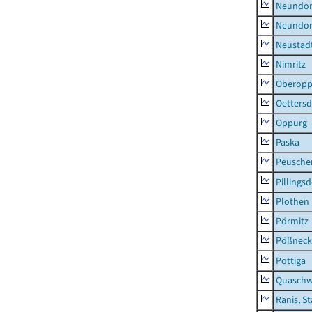
Neundorf
Neundorf
Neustadt
Nimritz
Oberopp
Oettersd
Oppurg
Paska
Peusche
Pillingsd
Plothen
Pörmitz
Pößneck,
Pottiga
Quaschw
Ranis, S