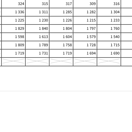
1
324
315
317
309
316
0
1 336
1 311
1 285
1 282
1 304
1
1 225
1 230
1 226
1 215
1 233
2
1 829
1 840
1 804
1 797
1 760
8
1 598
1 613
1 604
1 579
1 540
0
1 809
1 789
1 758
1 728
1 715
4
1 719
1 731
1 719
1 694
1 690