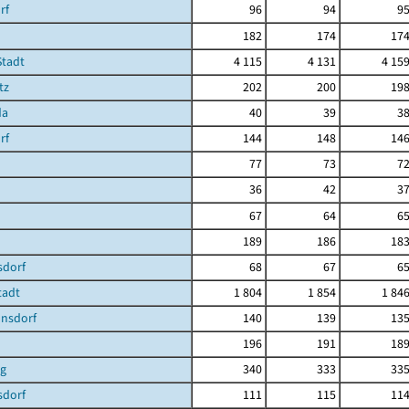
rf
96
94
9
182
174
17
Stadt
4 115
4 131
4 15
tz
202
200
19
da
40
39
3
rf
144
148
14
77
73
7
36
42
3
67
64
6
189
186
18
dorf
68
67
6
Stadt
1 804
1 854
1 84
nsdorf
140
139
13
196
191
18
g
340
333
33
sdorf
111
115
11