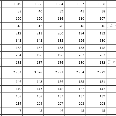
8
1 049
1 068
1 084
1 057
1 058
0
38
40
39
41
38
5
120
120
116
110
107
1
318
313
320
318
316
2
212
211
200
194
192
3
643
643
635
626
630
0
158
152
153
153
148
1
204
198
198
202
203
6
183
187
176
180
182
4
2 957
3 028
2 991
2 964
2 929
2
146
143
136
135
131
9
149
147
146
152
143
7
138
138
137
137
139
1
214
209
207
205
208
9
47
45
46
45
45