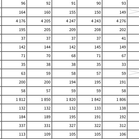
5
96
92
91
90
93
4
164
160
155
150
149
9
4 176
4 205
4 247
4 243
4 276
8
195
205
209
208
202
8
37
37
37
37
41
6
142
144
142
145
149
2
71
70
68
71
67
7
35
38
38
35
33
5
63
59
58
57
59
3
200
200
194
195
191
5
58
57
59
59
58
6
1 812
1 850
1 820
1 842
1 806
5
132
132
132
133
138
9
184
189
195
191
192
5
337
331
327
322
312
4
113
109
105
105
106