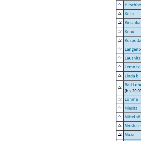
Hirschbe
Keila
Kirschka
Knau
Kospod
Langeno
Lausnitz
Lemnitz
Linda b.
Bad Lobe
(bis 20.
Löhma
Miesitz
Mittelpöl
Moßbac
Moxa