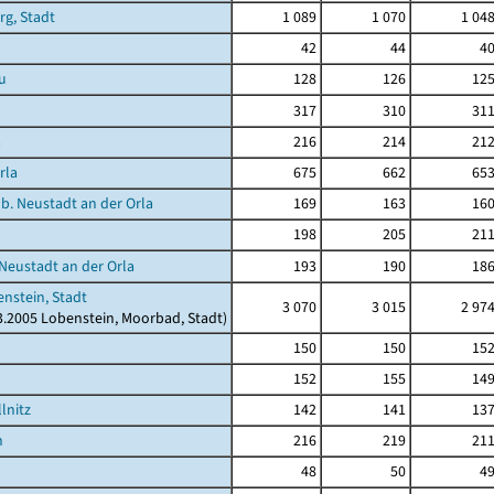
rg, Stadt
1 089
1 070
1 04
42
44
4
u
128
126
12
317
310
31
a
216
214
21
rla
675
662
65
 b. Neustadt an der Orla
169
163
16
198
205
21
 Neustadt an der Orla
193
190
18
nstein, Stadt
3 070
3 015
2 97
03.2005 Lobenstein, Moorbad, Stadt)
150
150
15
152
155
14
lnitz
142
141
13
h
216
219
21
48
50
4