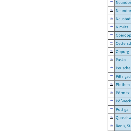
Neundorf
Neundorf
Neustadt
Nimritz
Oberopp
Oettersd
Oppurg
Paska
Peusche
Pillingsd
Plothen
Pörmitz
Pößneck,
Pottiga
Quaschw
Ranis, S