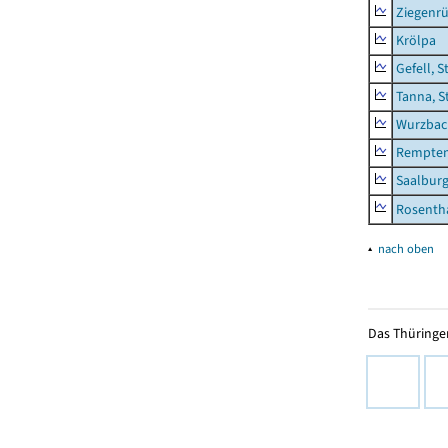
Ziegenrü
Krölpa
Gefell, S
Tanna, S
Wurzbach
Rempten
Saalburg
Rosenth
▴
nach oben
Das Thüringer