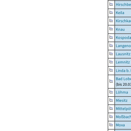
Hirschbe
Keila
Kirschka
Knau
Kospod
Langeno
Lausnitz
Lemnitz
Linda b.
Bad Lobe
(bis 20.
Löhma
Miesitz
Mittelpöl
Moßbac
Moxa