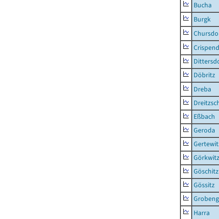
Bucha
Burgk
Chursdo
Crispend
Dittersd
Döbritz
Dreba
Dreitzsc
Eßbach
Geroda
Gertewit
Görkwit
Göschitz
Gössitz
Grobeng
Harra