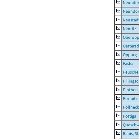
Neundorf
Neundorf
Neustadt
Nimritz
Oberopp
Oettersd
Oppurg
Paska
Peusche
Pillingsd
Plothen
Pörmitz
Pößneck,
Pottiga
Quaschw
Ranis, S