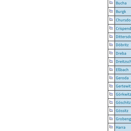
Bucha
Burgk
Chursdo
Crispend
Dittersd
Döbritz
Dreba
Dreitzsc
Eßbach
Geroda
Gertewit
Görkwit
Göschitz
Gössitz
Grobeng
Harra