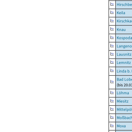
Hirschbe
Keila
Kirschka
Knau
Kospod
Langeno
Lausnitz
Lemnitz
Linda b.
Bad Lobe
(bis 20.
Löhma
Miesitz
Mittelpöl
Moßbac
Moxa