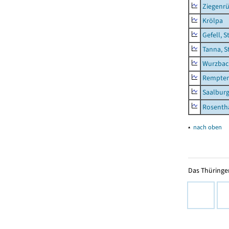
Ziegenrü
Krölpa
Gefell, S
Tanna, S
Wurzbach
Rempten
Saalburg
Rosenth
▴
nach oben
Das Thüringer