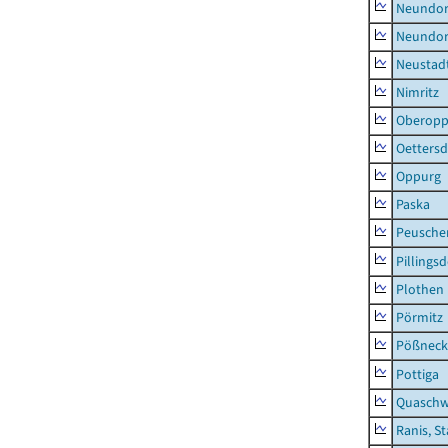
Neundorf
Neundorf
Neustadt
Nimritz
Oberopp
Oettersd
Oppurg
Paska
Peusche
Pillingsd
Plothen
Pörmitz
Pößneck,
Pottiga
Quaschw
Ranis, S