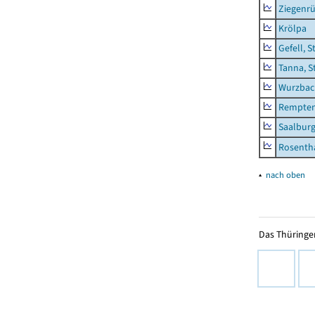
Ziegenrü
Krölpa
Gefell, S
Tanna, S
Wurzbach
Rempten
Saalburg
Rosenth
▴
nach oben
Das Thüringer