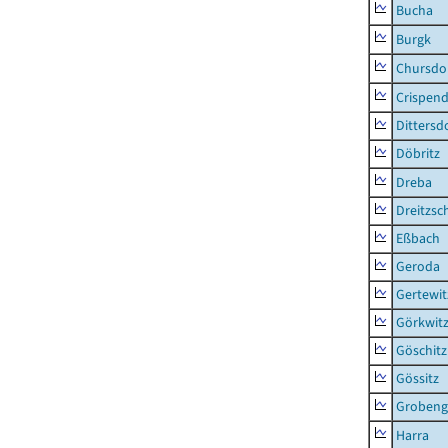
Bucha
Burgk
Chursdo
Crispend
Dittersd
Döbritz
Dreba
Dreitzsc
Eßbach
Geroda
Gertewit
Görkwit
Göschitz
Gössitz
Grobeng
Harra