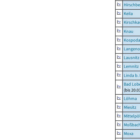
Hirschbe
Keila
Kirschka
Knau
Kospod
Langeno
Lausnitz
Lemnitz
Linda b.
Bad Lobe
(bis 20.
Löhma
Miesitz
Mittelpöl
Moßbac
Moxa