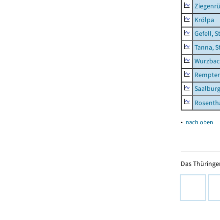
Ziegenrü
Krölpa
Gefell, S
Tanna, S
Wurzbach
Rempten
Saalburg
Rosenth
▴
nach oben
Das Thüringer