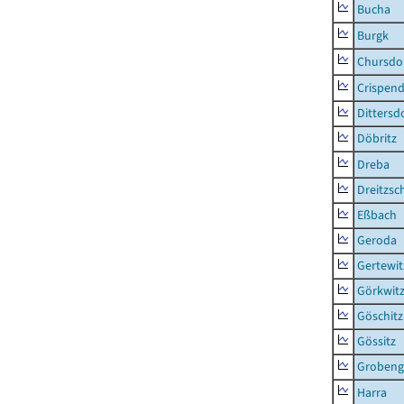
Bucha
Burgk
Chursdo
Crispend
Dittersd
Döbritz
Dreba
Dreitzsc
Eßbach
Geroda
Gertewit
Görkwit
Göschitz
Gössitz
Grobeng
Harra