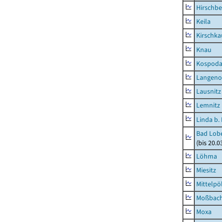
Hirschbe
Keila
Kirschka
Knau
Kospod
Langeno
Lausnitz
Lemnitz
Linda b.
Bad Lobe
(bis 20.
Löhma
Miesitz
Mittelpöl
Moßbac
Moxa