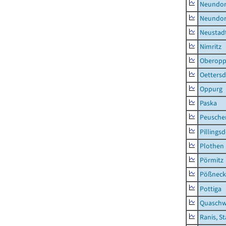
Neundorf
Neundorf
Neustadt
Nimritz
Oberopp
Oettersd
Oppurg
Paska
Peusche
Pillingsd
Plothen
Pörmitz
Pößneck,
Pottiga
Quaschw
Ranis, S