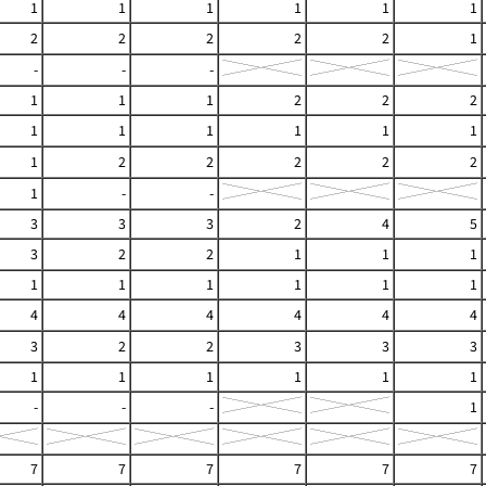
1
1
1
1
1
1
2
2
2
2
2
1
-
-
-
1
1
1
2
2
2
1
1
1
1
1
1
1
2
2
2
2
2
1
-
-
3
3
3
2
4
5
3
2
2
1
1
1
1
1
1
1
1
1
4
4
4
4
4
4
3
2
2
3
3
3
1
1
1
1
1
1
-
-
-
1
7
7
7
7
7
7