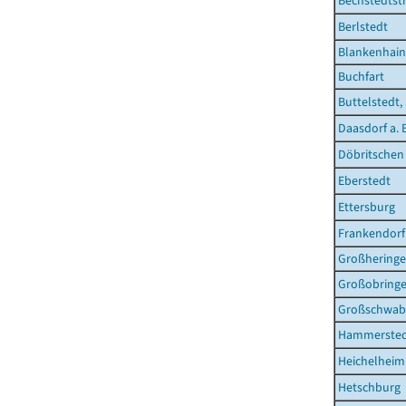
Bechstedtst
Berlstedt
Blankenhain
Buchfart
Buttelstedt,
Daasdorf a. 
Döbritschen
Eberstedt
Ettersburg
Frankendorf
Großhering
Großobring
Großschwab
Hammerste
Heichelheim
Hetschburg