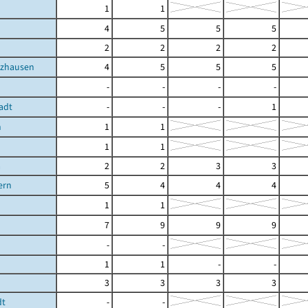
1
1
4
5
5
5
2
2
2
2
zhausen
4
5
5
5
-
-
-
-
adt
-
-
-
1
n
1
1
1
1
a
2
2
3
3
ern
5
4
4
4
1
1
7
9
9
9
-
-
1
1
-
-
3
3
3
3
dt
-
-