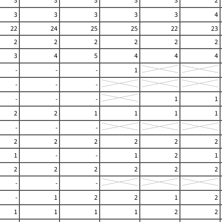
3
3
3
3
3
2
3
3
3
3
3
4
22
24
25
25
22
23
2
2
2
2
2
2
3
4
5
4
4
4
-
-
-
1
-
-
-
-
-
-
1
1
2
2
1
1
1
1
-
-
-
2
2
2
2
2
2
1
-
-
1
2
1
2
2
2
2
2
2
-
-
-
-
1
2
2
1
2
1
1
1
1
2
2