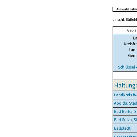
einschl. Büffel
Gebie
L
Kreisfr
Land
Gem
Schlüssel
Haltunge
Landkreis W
Apolda, Stad
Bad Berka, S
Bad Sulza, S
Ballstedt