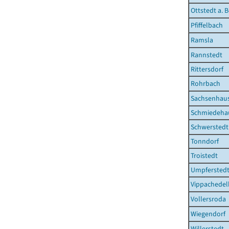
Ottstedt a. 
Pfiffelbach
Ramsla
Rannstedt
Rittersdorf
Rohrbach
Sachsenhau
Schmiedeha
Schwerstedt
Tonndorf
Troistedt
Umpfersted
Vippachede
Vollersroda
Wiegendorf
Willerstedt