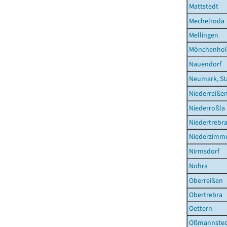
Mattstedt
Mechelroda
Mellingen
Mönchenhol
Nauendorf
Neumark, St
Niederreiße
Niederroßla
Niedertrebr
Niederzimm
Nirmsdorf
Nohra
Oberreißen
Obertrebra
Oettern
Oßmannste