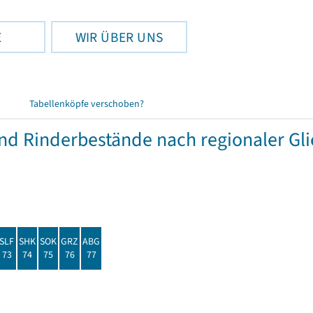
E
WIR ÜBER UNS
Tabellenköpfe verschoben?
und Rinderbestände nach regionaler Gl
SLF
SHK
SOK
GRZ
ABG
73
74
75
76
77