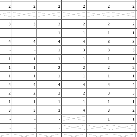
2
2
2
2
2
2
3
3
2
2
2
2
-
-
1
1
1
1
4
4
4
4
3
3
-
-
1
3
3
3
1
1
1
1
1
1
1
1
2
2
2
2
1
1
1
1
1
1
4
4
4
4
4
4
2
2
2
2
3
3
1
1
1
1
1
1
3
3
3
4
3
2
-
-
-
1
1
-
-
-