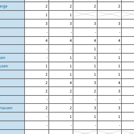
Berge
2
2
2
2
1
1
3
3
3
3
-
-
-
-
4
4
4
4
-
-
1
-
sen
-
1
1
1
usen
1
1
1
1
2
1
1
1
2
4
3
4
2
2
2
3
t
-
-
-
-
lhausen
2
2
3
3
-
1
1
1
-
-
-
-
-
-