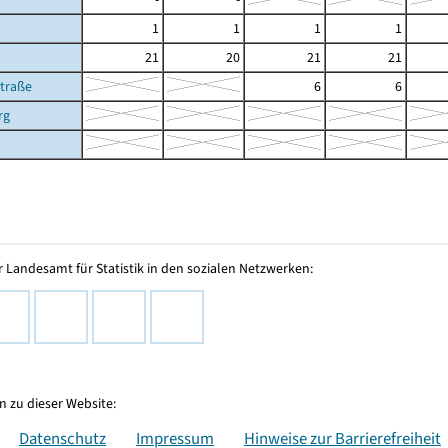
1
1
1
1
21
20
21
21
straße
6
6
rg
 Landesamt für Statistik in den sozialen Netzwerken:
 zu dieser Website:
Datenschutz
Impressum
Hinweise zur Barrierefreiheit