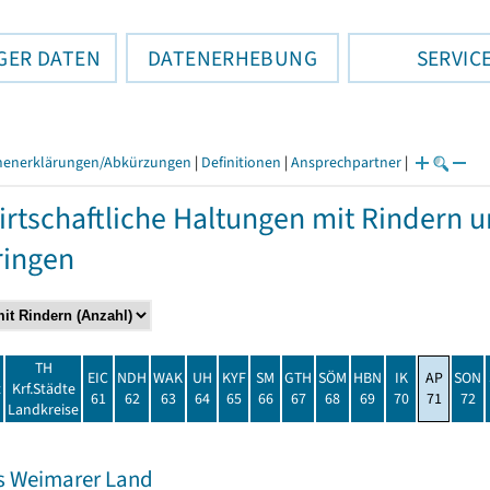
GER DATEN
DATENERHEBUNG
SERVIC
henerklärungen/Abkürzungen
|
Definitionen
|
Ansprechpartner
|
rtschaftliche Haltungen mit Rindern 
ringen
TH
EIC
NDH
WAK
UH
KYF
SM
GTH
SÖM
HBN
IK
AP
SON
t
Krf.Städte
61
62
63
64
65
66
67
68
69
70
71
72
Landkreise
s Weimarer Land