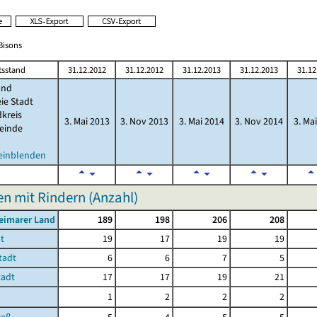
/Bisons
tsstand
31.12.2012
31.12.2012
31.12.2013
31.12.2013
31.12
and
eie Stadt
kreis
3. Mai 2013
3. Nov 2013
3. Mai 2014
3. Nov 2014
3. Ma
einde
 einblenden
n mit Rindern (Anzahl)
eimarer Land
189
198
206
208
t
19
17
19
19
tadt
6
6
7
5
tadt
17
17
19
21
1
2
2
2