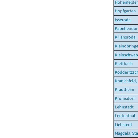
Hohenfelde
Hopfgarten
Isseroda
Kapellendor
Kiliansroda
Kleinobring
Kleinschwa
Klettbach
Ködderitzsc
Kranichfeld,
Krautheim
Kromsdorf
Lehnstedt
Leutenthal
Liebstedt
Magdala, St