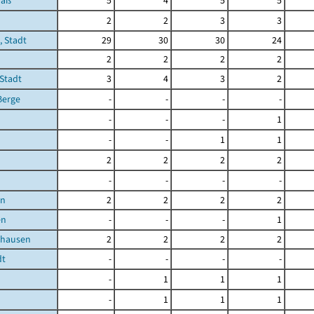
raß
5
4
5
5
2
2
3
3
, Stadt
29
30
30
24
2
2
2
2
 Stadt
3
4
3
2
Berge
-
-
-
-
-
-
-
1
-
-
1
1
2
2
2
2
-
-
-
-
en
2
2
2
2
en
-
-
-
1
hausen
2
2
2
2
dt
-
-
-
-
-
1
1
1
-
1
1
1