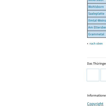
Wohlsborn
Saaleplatte
Ilmtal-Wein
Am Ettersbe
Grammetal
▴
nach oben
Das Thüringer
Informationen
Copyright