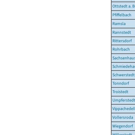
Ottstedt a. 
Pfiffelbach
Ramsla
Rannstedt
Rittersdorf
Rohrbach
Sachsenhau
Schmiedeha
Schwerstedt
Tonndorf
Troistedt
Umpfersted
Vippachede
Vollersroda
Wiegendorf
Willerstedt