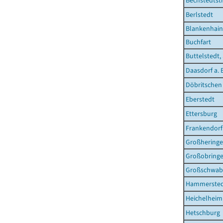
Bechstedtst
Berlstedt
Blankenhain
Buchfart
Buttelstedt,
Daasdorf a. 
Döbritschen
Eberstedt
Ettersburg
Frankendorf
Großhering
Großobring
Großschwab
Hammerste
Heichelheim
Hetschburg