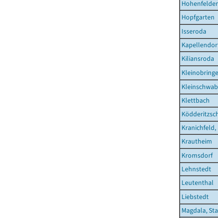
Hohenfelde
Hopfgarten
Isseroda
Kapellendor
Kiliansroda
Kleinobring
Kleinschwa
Klettbach
Ködderitzsc
Kranichfeld,
Krautheim
Kromsdorf
Lehnstedt
Leutenthal
Liebstedt
Magdala, St