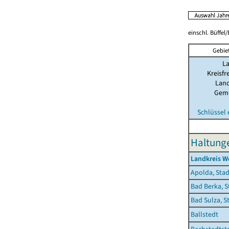
einschl. Büffel
Gebie
L
Kreisfr
Land
Gem
Schlüssel
Haltunge
Landkreis W
Apolda, Stad
Bad Berka, S
Bad Sulza, S
Ballstedt