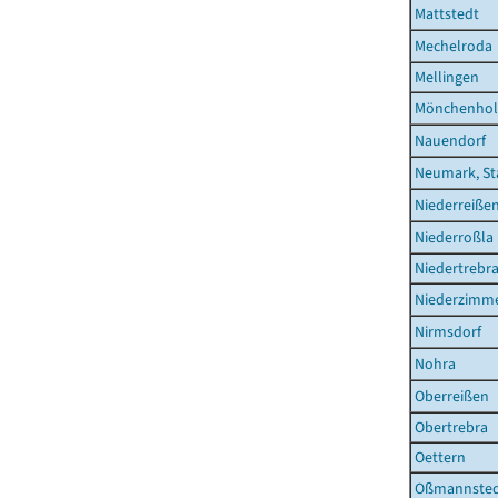
Mattstedt
Mechelroda
Mellingen
Mönchenhol
Nauendorf
Neumark, St
Niederreiße
Niederroßla
Niedertrebr
Niederzimm
Nirmsdorf
Nohra
Oberreißen
Obertrebra
Oettern
Oßmannste