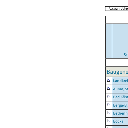
Sc
Baugene
Landkrei
Auma, S
Bad Köst
Berga/El
Bethenh
Bocka