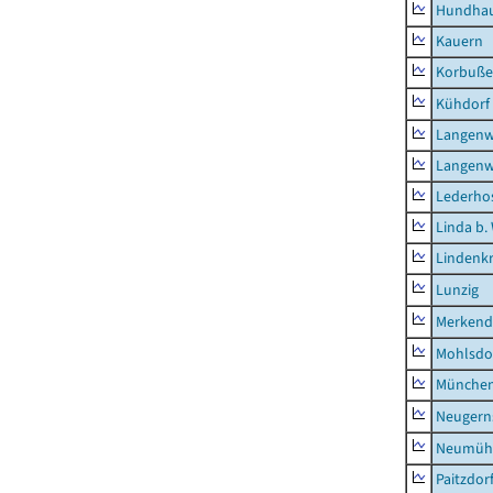
Hundha
Kauern
Korbuß
Kühdorf
Langenw
Langenw
Lederho
Linda b.
Lindenk
Lunzig
Merkend
Mohlsdo
München
Neugern
Neumühl
Paitzdor