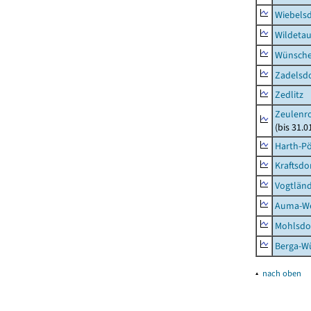
Wiebelsd
Wildeta
Wünsche
Zadelsdo
Zedlitz
Zeulenro
(bis 31.
Harth-Pö
Kraftsdo
Vogtländ
Auma-Wei
Mohlsdor
Berga-Wü
▴
nach oben