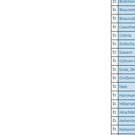
Brahme
Braunic
Braunsd
Caaschw
Crimla
Endschü
Gauern
Göhren-
Greiz, St
Großens
Hain
Hartman
Hilbersd
Hirschfe
Hohenle
Hohenöl