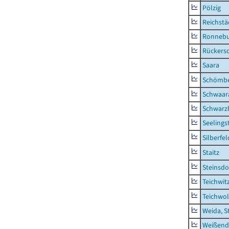
Pölzig
Reichstä
Ronnebu
Rückers
Saara
Schömb
Schwaar
Schwarz
Seelings
Silberfel
Staitz
Steinsdo
Teichwit
Teichwo
Weida, S
Weißend