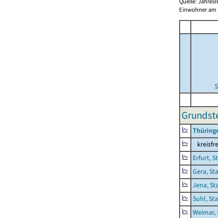
Quelle: Jahresr
Einwohner am 3
S
Grundste
Thüring
kreisfre
Erfurt, S
Gera, St
Jena, St
Suhl, St
Weimar, 