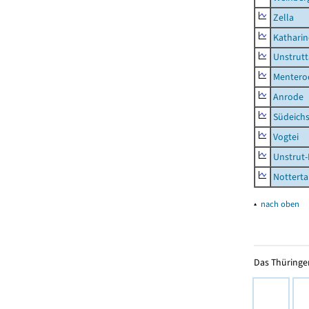
Zella
Kathari
Unstrutt
Mentero
Anrode
Südeichs
Vogtei
Unstrut-
Notterta
▴
nach oben
Das Thüringer