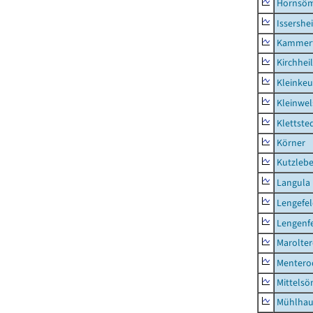
Hornsö
Issershe
Kammerf
Kirchhei
Kleinkeu
Kleinwe
Klettste
Körner
Kutzleb
Langula
Lengefe
Lengenfe
Marolte
Mentero
Mittels
Mühlhau