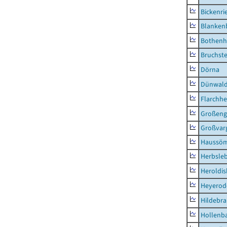
Bickenri
Blanken
Bothenh
Bruchst
Dörna
Dünwal
Flarchh
Großeng
Großvar
Haussö
Herbsle
Heroldi
Heyerod
Hildebr
Hollenb