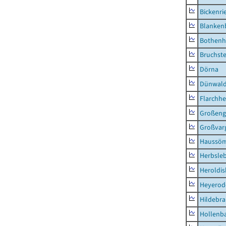
Bickenri
Blanken
Bothenh
Bruchst
Dörna
Dünwal
Flarchh
Großeng
Großvar
Haussö
Herbsle
Heroldi
Heyerod
Hildebr
Hollenb