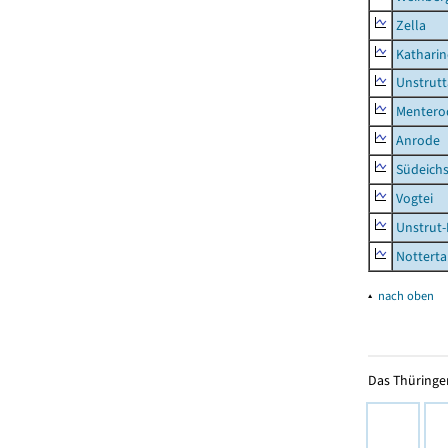
Zella
Kathari
Unstrutt
Mentero
Anrode
Südeichs
Vogtei
Unstrut-
Notterta
▴
nach oben
Das Thüringer