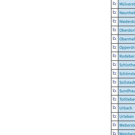
Mülvers
Neunhei
Niederdo
Oberdor
Obermeh
Oppersh
Rodeber
Schlothe
Schönst
Sollsted
Sundha
Tottlebe
Urbach
Urleben
Weberst
Weinber