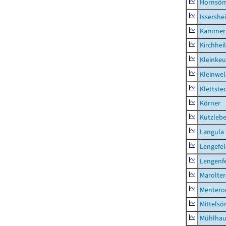
Hornsö
Issershe
Kammerf
Kirchhei
Kleinkeu
Kleinwe
Klettste
Körner
Kutzleb
Langula
Lengefe
Lengenfe
Marolte
Mentero
Mittels
Mühlhau