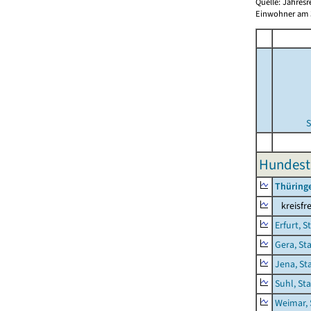
Quelle: Jahresr
Einwohner am 3
S
Hundeste
Thüring
kreisfre
Erfurt, S
Gera, St
Jena, St
Suhl, St
Weimar, 