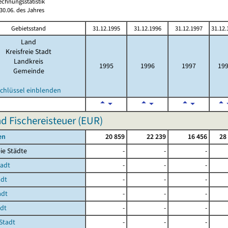
echnungsstatistik
0.06. des Jahres
Gebietsstand
31.12.1995
31.12.1996
31.12.1997
31.12.
Land
Kreisfreie Stadt
Landkreis
1995
1996
1997
19
Gemeinde
chlüssel einblenden
d Fischereisteuer (EUR)
en
20 859
22 239
16 456
28
ie Städte
-
-
-
tadt
-
-
-
adt
-
-
-
adt
-
-
-
adt
-
-
-
Stadt
-
-
-