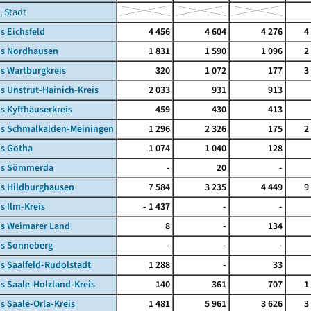
, Stadt
s Eichsfeld
4 456
4 604
4 276
4
is Nordhausen
1 831
1 590
1 096
2
s Wartburgkreis
320
1 072
177
3
s Unstrut-Hainich-Kreis
2 033
931
913
s Kyffhäuserkreis
459
430
413
is Schmalkalden-Meiningen
1 296
2 326
175
2
is Gotha
1 074
1 040
128
is Sömmerda
-
20
-
is Hildburghausen
7 584
3 235
4 449
9
s Ilm-Kreis
- 1 437
-
-
is Weimarer Land
8
-
134
is Sonneberg
-
-
-
s Saalfeld-Rudolstadt
1 288
-
33
s Saale-Holzland-Kreis
140
361
707
1
s Saale-Orla-Kreis
1 481
5 961
3 626
3