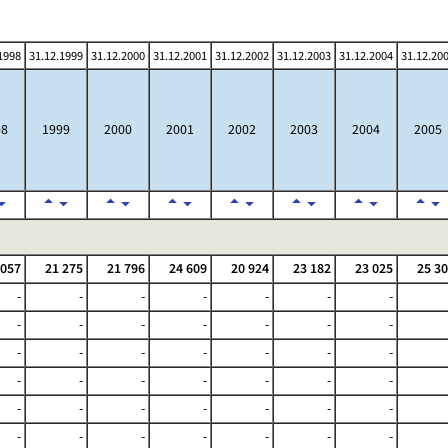
1998
31.12.1999
31.12.2000
31.12.2001
31.12.2002
31.12.2003
31.12.2004
31.12.20
98
1999
2000
2001
2002
2003
2004
2005
 057
21 275
21 796
24 609
20 924
23 182
23 025
25 3
-
-
-
-
-
-
-
-
-
-
-
-
-
-
-
-
-
-
-
-
-
-
-
-
-
-
-
-
-
-
-
-
-
-
-
-
-
-
-
-
-
-