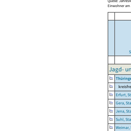
Quelle: Jahresr
Einwohner am 3
S
Jagd- un
Thüring
kreisfre
Erfurt, S
Gera, St
Jena, St
Suhl, St
Weimar, 