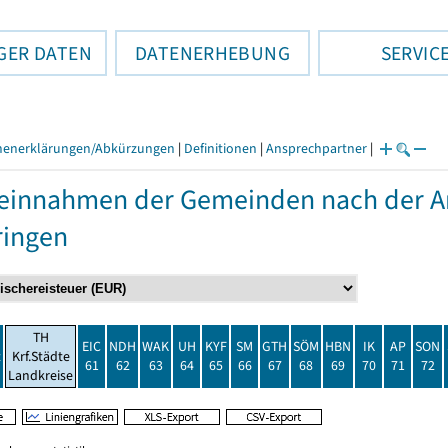
GER DATEN
DATENERHEBUNG
SERVIC
henerklärungen/Abkürzungen
|
Definitionen
|
Ansprechpartner
|
einnahmen der Gemeinden nach der Ar
ringen
TH
EIC
NDH
WAK
UH
KYF
SM
GTH
SÖM
HBN
IK
AP
SON
t
Krf.Städte
61
62
63
64
65
66
67
68
69
70
71
72
Landkreise