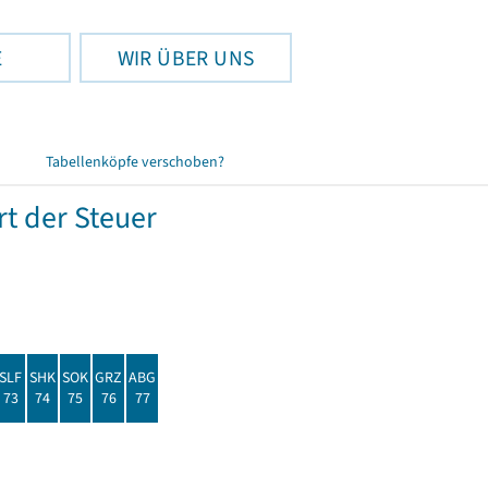
E
WIR ÜBER UNS
Tabellenköpfe verschoben?
t der Steuer
SLF
SHK
SOK
GRZ
ABG
73
74
75
76
77