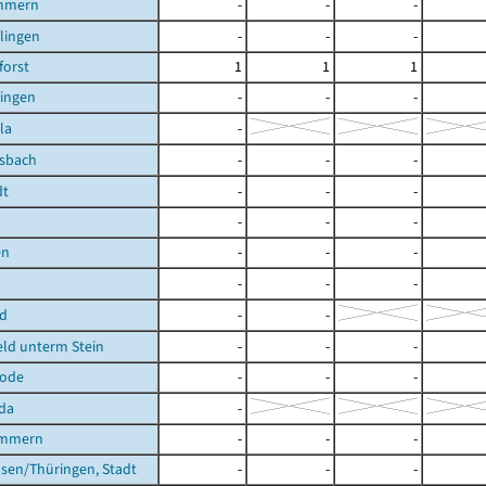
mmern
-
-
-
ilingen
-
-
-
orst
1
1
1
lingen
-
-
-
la
-
lsbach
-
-
-
dt
-
-
-
-
-
-
en
-
-
-
-
-
-
ld
-
-
ld unterm Stein
-
-
-
rode
-
-
-
da
-
ömmern
-
-
-
sen/Thüringen, Stadt
-
-
-