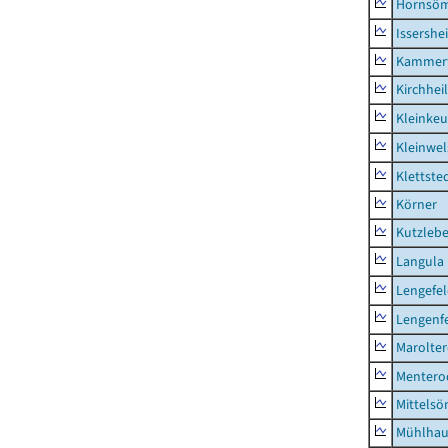
Hornsö
Issershe
Kammerf
Kirchhei
Kleinkeu
Kleinwe
Klettste
Körner
Kutzleb
Langula
Lengefe
Lengenfe
Marolte
Mentero
Mittels
Mühlhau