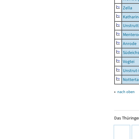
Zella
Kathari
Unstrutt
Mentero
Anrode
Südeichs
Vogtei
Unstrut-
Notterta
▴
nach oben
Das Thüringer