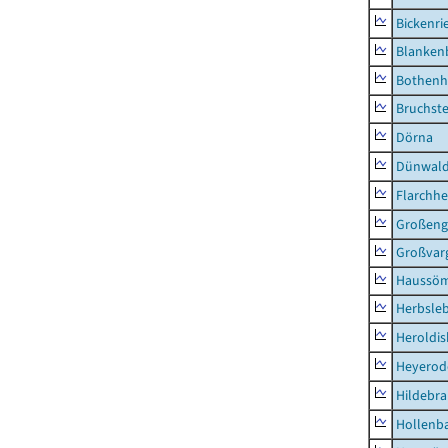
Bickenri
Blanken
Bothenh
Bruchst
Dörna
Dünwal
Flarchh
Großeng
Großvar
Haussö
Herbsle
Heroldi
Heyerod
Hildebr
Hollenb