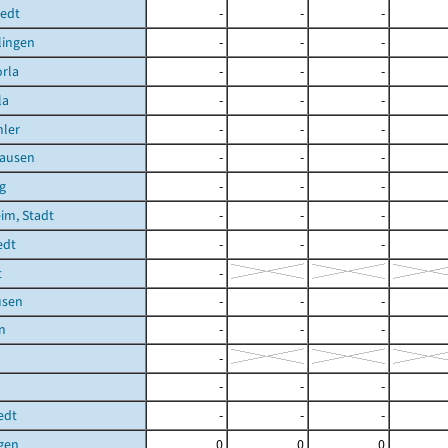
tedt
-
-
-
lingen
-
-
-
rla
-
-
-
la
-
-
-
ler
-
-
-
ausen
-
-
-
g
-
-
-
im, Stadt
-
-
-
edt
-
-
-
t
-
usen
-
-
-
n
-
-
-
-
-
-
-
edt
-
-
-
gen
0
0
0