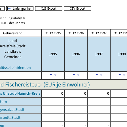
echnungsstatistik
0.06. des Jahres
Gebietsstand
31.12.1995
31.12.1996
31.12.1997
31.12.19
Land
Kreisfreie Stadt
Landkreis
1995
1996
1997
1998
Gemeinde
hlüssel einblenden
d Fischereisteuer (EUR je Einwohner)
s Unstrut-Hainich-Kreis
0
0
0
tern
-
-
-
ensalza, Stadt
-
-
-
stedt, Stadt
-
-
-
sen
-
-
-