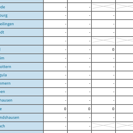
ede
-
-
burg
-
-
-
eilingen
-
-
-
edt
-
-
-
-
-
d
-
-
0
eim
-
-
-
ottern
-
-
-
gula
-
-
-
mmern
-
-
-
ben
-
-
-
shausen
-
-
-
e
0
0
0
andshausen
-
-
-
ach
-
-