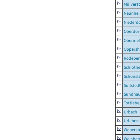
Mülvers
Neunhei
Niederdo
Oberdor
Obermeh
Oppersh
Rodeber
Schlothe
Schönst
Sollsted
Sundha
Tottlebe
Urbach
Urleben
Weberst
Weinber