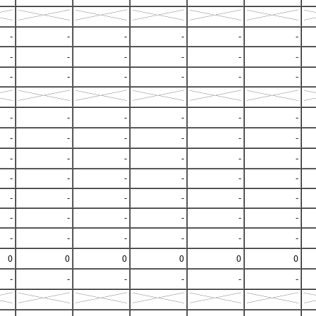
-
-
-
-
-
-
-
-
-
-
-
-
-
-
-
-
-
-
-
-
-
-
-
-
-
-
-
-
-
-
-
-
-
-
-
-
-
-
-
-
-
-
-
-
-
-
-
-
-
-
-
-
-
-
-
-
-
-
-
-
0
0
0
0
0
0
-
-
-
-
-
-