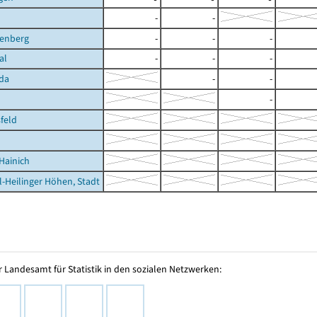
-
-
nenberg
-
-
-
al
-
-
-
da
-
-
-
feld
Hainich
l-Heilinger Höhen, Stadt
 Landesamt für Statistik in den sozialen Netzwerken: