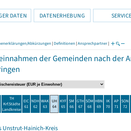
GER DATEN
DATENERHEBUNG
SERVIC
henerklärungen/Abkürzungen
|
Definitionen
|
Ansprechpartner
|
einnahmen der Gemeinden nach der Ar
ringen
TH
EIC
NDH
WAK
UH
KYF
SM
GTH
SÖM
HBN
IK
AP
SON
t
Krf.Städte
61
62
63
64
65
66
67
68
69
70
71
72
Landkreise
s Unstrut-Hainich-Kreis