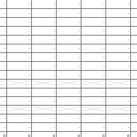
-
-
-
-
-
-
-
-
-
-
-
-
-
-
-
-
-
-
-
-
-
-
-
-
-
-
-
-
-
-
-
-
-
-
-
-
-
-
-
-
-
-
-
-
-
-
-
-
-
-
-
-
-
-
-
-
-
-
-
-
-
-
-
-
-
-
-
-
-
-
-
-
-
-
-
-
-
-
0
0
0
0
0
0