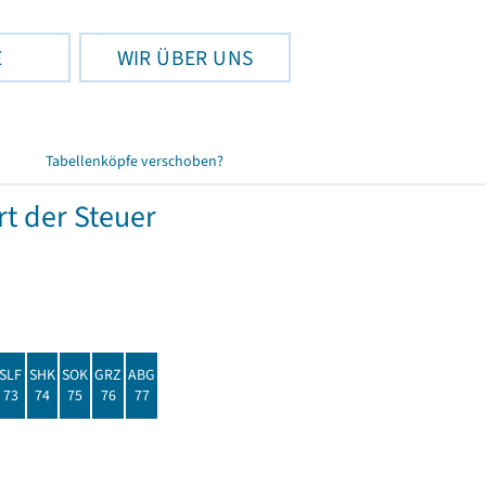
E
WIR ÜBER UNS
Tabellenköpfe verschoben?
t der Steuer
SLF
SHK
SOK
GRZ
ABG
73
74
75
76
77