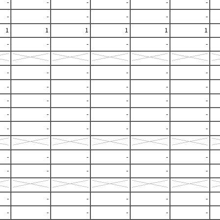
-
-
-
-
-
-
-
-
-
-
-
-
1
1
1
1
1
1
-
-
-
-
-
-
-
-
-
-
-
-
-
-
-
-
-
-
-
-
-
-
-
-
-
-
-
-
-
-
-
-
-
-
-
-
-
-
-
-
-
-
-
-
-
-
-
-
-
-
-
-
-
-
-
-
-
-
-
-