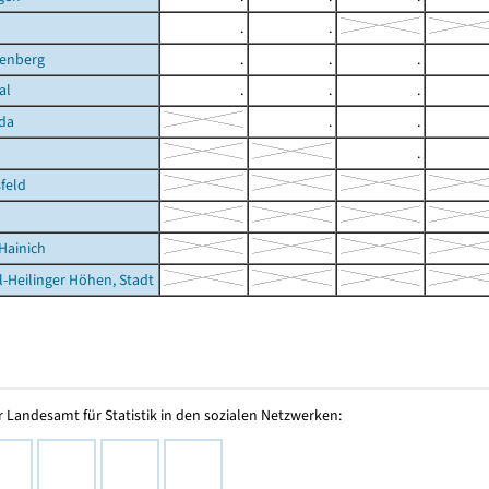
.
.
nenberg
.
.
.
al
.
.
.
da
.
.
.
feld
Hainich
l-Heilinger Höhen, Stadt
 Landesamt für Statistik in den sozialen Netzwerken: