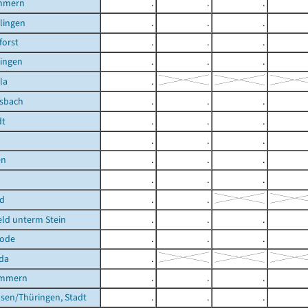
mmern
.
.
.
ilingen
.
.
.
orst
.
.
.
lingen
.
.
.
la
.
lsbach
.
.
.
dt
.
.
.
.
.
.
en
.
.
.
.
.
.
ld
.
.
ld unterm Stein
.
.
.
rode
.
.
.
da
.
ömmern
.
.
.
sen/Thüringen, Stadt
.
.
.