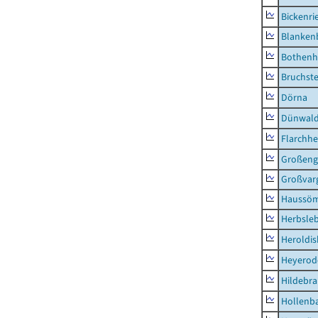
Bickenri
Blanken
Bothenh
Bruchst
Dörna
Dünwal
Flarchh
Großeng
Großvar
Haussö
Herbsle
Heroldi
Heyerod
Hildebr
Hollenb