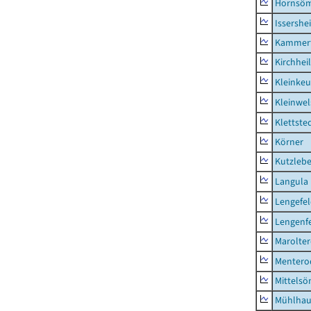
Hornsö
Issershe
Kammerf
Kirchhei
Kleinkeu
Kleinwe
Klettste
Körner
Kutzleb
Langula
Lengefe
Lengenfe
Marolte
Mentero
Mittels
Mühlhau