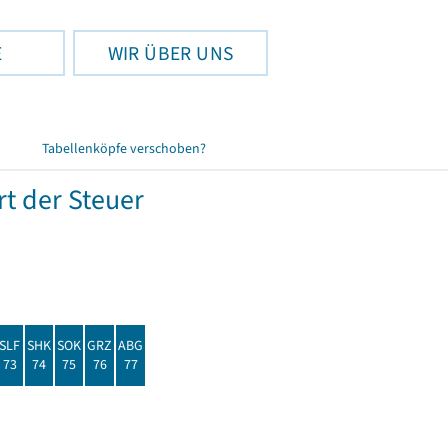
E
WIR ÜBER UNS
Tabellenköpfe verschoben?
t der Steuer
SLF
SHK
SOK
GRZ
ABG
73
74
75
76
77