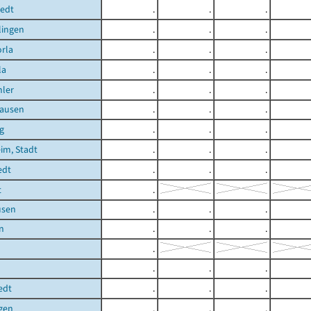
tedt
.
.
.
lingen
.
.
.
rla
.
.
.
la
.
.
.
ler
.
.
.
ausen
.
.
.
g
.
.
.
im, Stadt
.
.
.
edt
.
.
.
t
.
usen
.
.
.
n
.
.
.
.
.
.
.
edt
.
.
.
gen
.
.
.