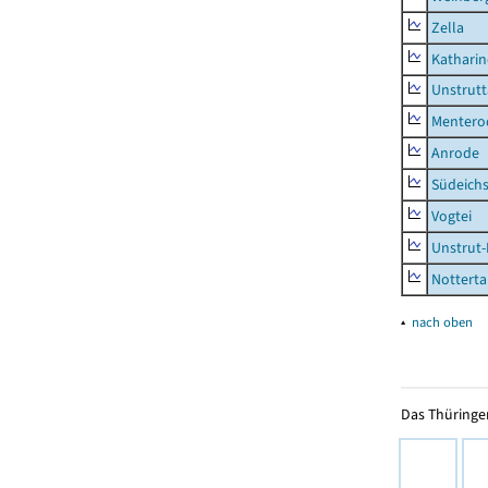
Zella
Kathari
Unstrutt
Mentero
Anrode
Südeichs
Vogtei
Unstrut-
Notterta
▴
nach oben
Das Thüringer