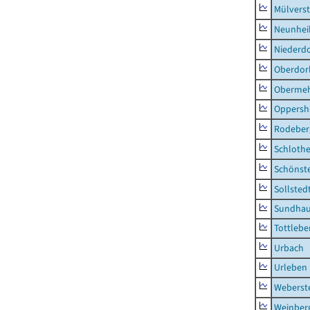
Mülvers
Neunhei
Niederdo
Oberdor
Obermeh
Oppersh
Rodeber
Schlothe
Schönst
Sollsted
Sundha
Tottlebe
Urbach
Urleben
Weberst
Weinber