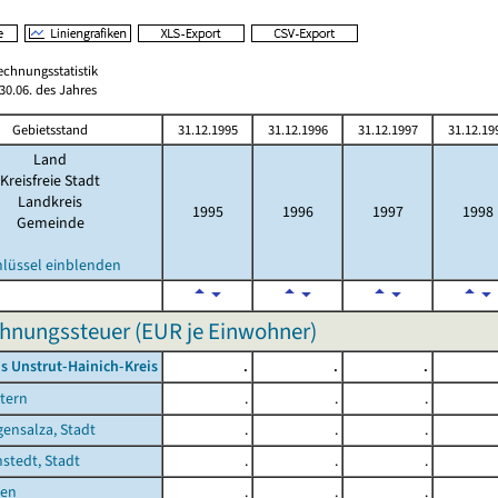
echnungsstatistik
0.06. des Jahres
Gebietsstand
31.12.1995
31.12.1996
31.12.1997
31.12.19
Land
Kreisfreie Stadt
Landkreis
1995
1996
1997
1998
Gemeinde
hlüssel einblenden
hnungssteuer (EUR je Einwohner)
s Unstrut-Hainich-Kreis
.
.
.
tern
.
.
.
ensalza, Stadt
.
.
.
stedt, Stadt
.
.
.
sen
.
.
.