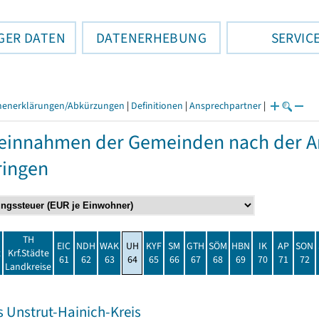
GER DATEN
DATENERHEBUNG
SERVIC
henerklärungen/Abkürzungen
|
Definitionen
|
Ansprechpartner
|
einnahmen der Gemeinden nach der Ar
ringen
TH
EIC
NDH
WAK
UH
KYF
SM
GTH
SÖM
HBN
IK
AP
SON
t
Krf.Städte
61
62
63
64
65
66
67
68
69
70
71
72
Landkreise
s Unstrut-Hainich-Kreis