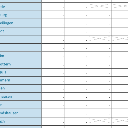
ede
.
.
burg
.
.
.
eilingen
.
.
.
edt
.
.
.
.
.
d
.
.
.
eim
.
.
.
ottern
.
.
.
gula
.
.
.
mmern
.
.
.
ben
.
.
.
shausen
.
.
.
e
.
.
.
andshausen
.
.
.
ach
.
.