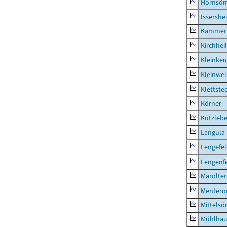
Hornsö
Issershe
Kammerf
Kirchhei
Kleinkeu
Kleinwe
Klettste
Körner
Kutzleb
Langula
Lengefe
Lengenfe
Marolte
Mentero
Mittels
Mühlhau