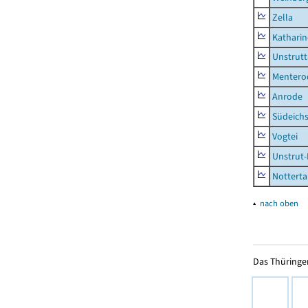
Zella
Kathari
Unstrutt
Mentero
Anrode
Südeichs
Vogtei
Unstrut-
Notterta
▴
nach oben
Das Thüringer