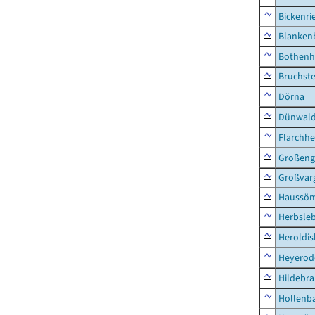
Bickenri
Blanken
Bothenh
Bruchst
Dörna
Dünwal
Flarchh
Großeng
Großvar
Haussö
Herbsle
Heroldi
Heyerod
Hildebr
Hollenb