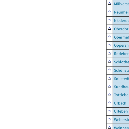
Mülvers
Neunhei
Niederdo
Oberdor
Obermeh
Oppersh
Rodeber
Schlothe
Schönst
Sollsted
Sundha
Tottlebe
Urbach
Urleben
Weberst
Weinber