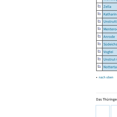
Zella
Kathari
Unstrutt
Mentero
Anrode
Südeichs
Vogtei
Unstrut-
Notterta
▴
nach oben
Das Thüringer