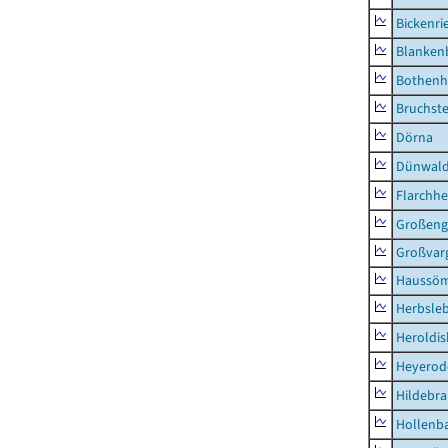
Bickenri
Blanken
Bothenh
Bruchst
Dörna
Dünwal
Flarchh
Großeng
Großvar
Haussö
Herbsle
Heroldi
Heyerod
Hildebr
Hollenb