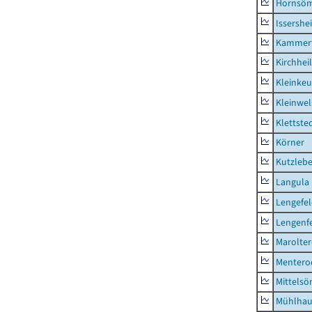
Hornsö
Issershe
Kammerf
Kirchhei
Kleinkeu
Kleinwe
Klettste
Körner
Kutzleb
Langula
Lengefe
Lengenfe
Marolte
Mentero
Mittels
Mühlhau