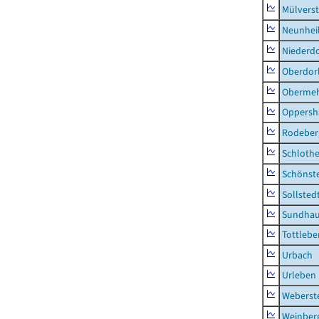
Mülvers
Neunhei
Niederdo
Oberdor
Obermeh
Oppersh
Rodeber
Schlothe
Schönst
Sollsted
Sundha
Tottlebe
Urbach
Urleben
Weberst
Weinber