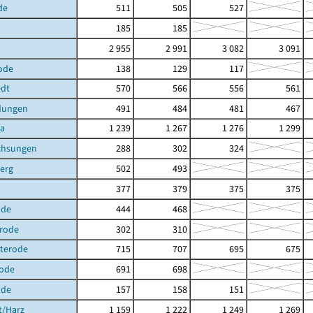
de
511
505
527
185
185
2 955
2 991
3 082
3 091
ode
138
129
117
dt
570
566
556
561
dungen
491
484
481
467
ra
1 239
1 267
1 276
1 299
chsungen
288
302
324
erg
502
493
377
379
375
375
ode
444
468
erode
302
310
hterode
715
707
695
675
ode
691
698
ode
157
158
151
t/Harz
1 159
1 222
1 249
1 269