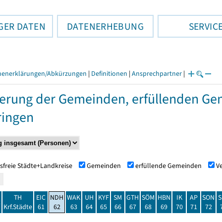
GER DATEN
DATENERHEBUNG
SERVIC
henerklärungen/Abkürzungen
|
Definitionen
|
Ansprechpartner
|
erung der Gemeinden, erfüllenden Ge
ringen
sfreie Städte+Landkreise
Gemeinden
erfüllende Gemeinden
V
TH
EIC
NDH
WAK
UH
KYF
SM
GTH
SÖM
HBN
IK
AP
SON
S
t
Krf.Städte
61
62
63
64
65
66
67
68
69
70
71
72