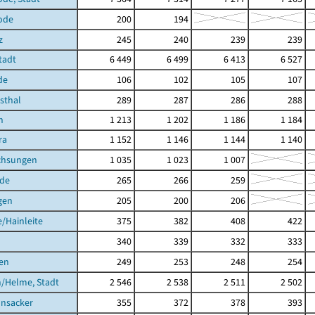
ode
200
194
z
245
240
239
239
Stadt
6 449
6 499
6 413
6 527
de
106
102
105
107
hsthal
289
287
286
288
h
1 213
1 202
1 186
1 184
ra
1 152
1 146
1 144
1 140
chsungen
1 035
1 023
1 007
de
265
266
259
gen
205
200
206
/Hainleite
375
382
408
422
340
339
332
333
en
249
253
248
254
/Helme, Stadt
2 546
2 538
2 511
2 502
nsacker
355
372
378
393