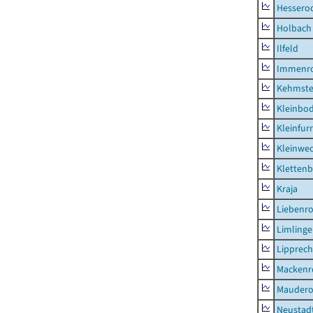
Hessero
Holbach
Ilfeld
Immenr
Kehmste
Kleinbo
Kleinfur
Kleinwe
Klettenb
Kraja
Liebenr
Limling
Lipprec
Mackenr
Mauder
Neustad