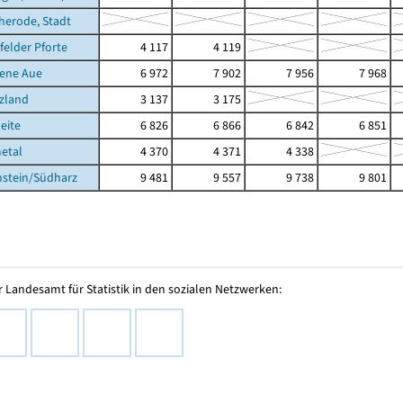
cherode, Stadt
felder Pforte
4 117
4 119
dene Aue
6 972
7 902
7 956
7 968
zland
3 137
3 175
eite
6 826
6 866
6 842
6 851
etal
4 370
4 371
4 338
nstein/Südharz
9 481
9 557
9 738
9 801
 Landesamt für Statistik in den sozialen Netzwerken: