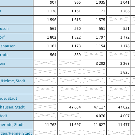
907
965
1 035
1 041
n
1 138
1 151
1 171
1 206
1 596
1 615
1 575
usen
561
560
551
551
orf
1 802
1 822
1 797
1 772
shausen
1 162
1 173
1 154
1 178
erode
564
559
ein
3 202
3 267
3 823
/Helme, Stadt
ode, Stadt
hausen, Stadt
47 684
47 117
47 022
stedt
4 076
4 007
cherode, Stadt
11 762
11 697
11 627
11 477
ngen/Helme, Stadt