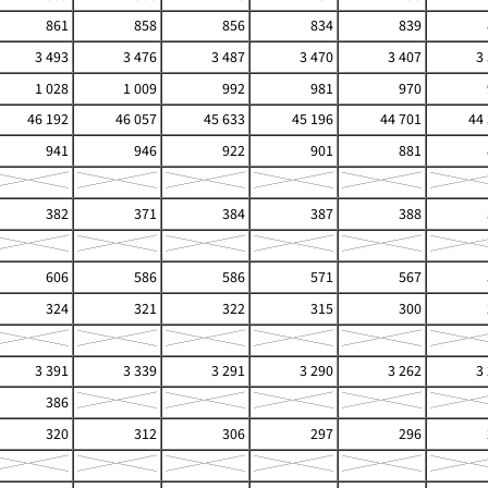
861
858
856
834
839
3 493
3 476
3 487
3 470
3 407
3
1 028
1 009
992
981
970
46 192
46 057
45 633
45 196
44 701
44
941
946
922
901
881
382
371
384
387
388
606
586
586
571
567
324
321
322
315
300
3 391
3 339
3 291
3 290
3 262
3
386
320
312
306
297
296