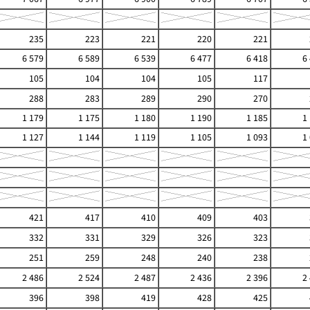
235
223
221
220
221
6 579
6 589
6 539
6 477
6 418
6
105
104
104
105
117
288
283
289
290
270
1 179
1 175
1 180
1 190
1 185
1
1 127
1 144
1 119
1 105
1 093
1
421
417
410
409
403
332
331
329
326
323
251
259
248
240
238
2 486
2 524
2 487
2 436
2 396
2
396
398
419
428
425