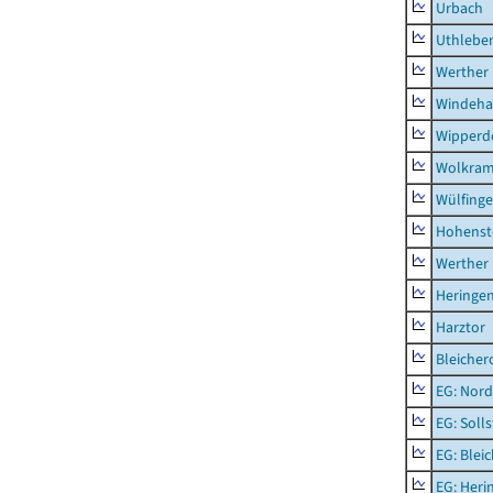
Urbach
Uthlebe
Werther
Windeha
Wipperd
Wolkram
Wülfing
Hohenst
Werther
Heringen
Harztor
Bleicher
EG: Nord
EG: Soll
EG: Blei
EG: Heri