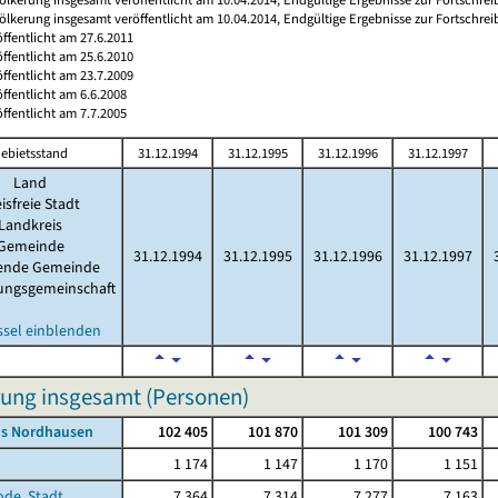
ölkerung insgesamt veröffentlicht am 10.04.2014, Endgültige Ergebnisse zur Fortschre
öffentlicht am 27.6.2011
öffentlicht am 25.6.2010
öffentlicht am 23.7.2009
öffentlicht am 6.6.2008
öffentlicht am 7.7.2005
ebietsstand
31.12.1994
31.12.1995
31.12.1996
31.12.1997
Land
isfreie Stadt
Landkreis
Gemeinde
31.12.1994
31.12.1995
31.12.1996
31.12.1997
lende Gemeinde
ungsgemeinschaft
ssel einblenden
ung insgesamt (Personen)
is Nordhausen
102 405
101 870
101 309
100 743
1 174
1 147
1 170
1 151
ode, Stadt
7 364
7 314
7 277
7 163