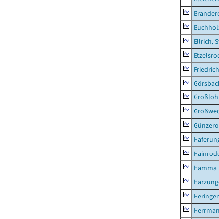
Brander
Buchhol
Ellrich, 
Etzelsro
Friedric
Görsbac
Großloh
Großwe
Günzero
Haferun
Hainrode
Hamma
Harzung
Heringen
Herrman