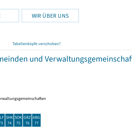
E
WIR ÜBER UNS
Tabellenköpfe verschoben?
meinden und Verwaltungsgemeinschaf
erwaltungsgemeinschaften
LF
SHK
SOK
GRZ
ABG
73
74
75
76
77