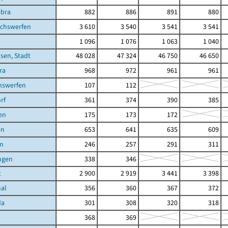
ebra
882
886
891
880
achswerfen
3 610
3 540
3 541
3 541
1 096
1 076
1 063
1 040
sen, Stadt
48 028
47 324
46 750
46 650
ra
968
972
961
961
hswerfen
107
112
rf
361
374
390
385
en
175
173
172
en
653
641
635
609
in
246
257
291
311
ngen
338
346
t
2 900
2 919
3 441
3 398
hal
356
360
367
372
da
301
308
320
318
368
369