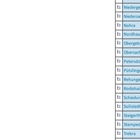
Niederg
Nieders
Nohra
Nordhau
Obergeb
Obersac
Petersdo
Pützling
Rehung
Rodisha
Schiedu
Sollsted
Steigert
Stempe
Trebra