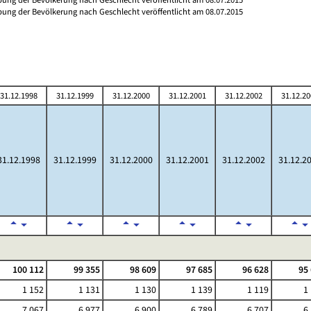
ibung der Bevölkerung nach Geschlecht veröffentlicht am 08.07.2015
31.12.1998
31.12.1999
31.12.2000
31.12.2001
31.12.2002
31.12.20
31.12.1998
31.12.1999
31.12.2000
31.12.2001
31.12.2002
31.12.2
100 112
99 355
98 609
97 685
96 628
95
1 152
1 131
1 130
1 139
1 119
1
7 067
6 977
6 900
6 789
6 707
6