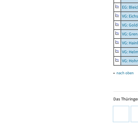
EG: Blei
VG: Eichs
VG: Gol
VG: Gren
VG: Hainl
VG: Helm
VG: Hoh
▴
nach oben
Das Thüringer