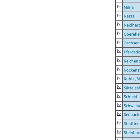
Mihla
Nazza
Neidhar
Oberell
Oechsen
Pferdsd
Reichen
Rockens
Ruhla, S
Sättelst
Schleid
Schwein
Seebach
Stadtlen
Steinba