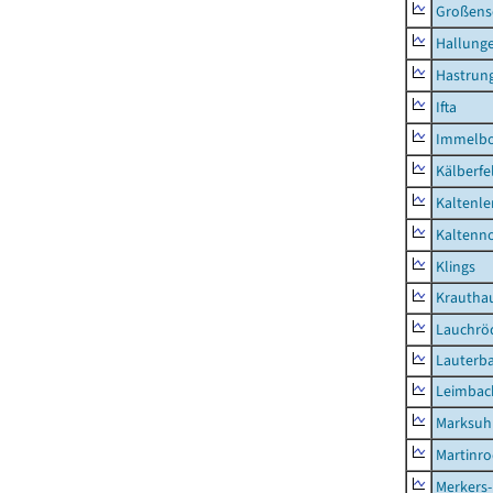
Großens
Hallung
Hastrung
Ifta
Immelb
Kälberfe
Kaltenle
Kaltenno
Klings
Krautha
Lauchrö
Lauterb
Leimbac
Marksuh
Martinr
Merkers-