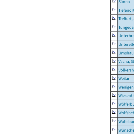
Sünna
Tiefenor
Treffurt,
Tüngeda
Unterbr
Unterell
Urnshau
Vacha, S
Völkers
Weilar
Wenigen
Wiesent
Wölferbü
Wolfsbe
Wolfsbu
Wünsche