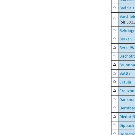
Bad Salz
Barchfe
(bis 30.1
Behring
Berka v. 
Berka/We
Bischofr
Brunnha
Buttlar
Craula
Creuzbur
Dankma
Dermba
Diedorf
Dippach
Dorndor