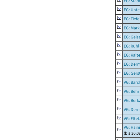
EG: Stad
EG: Unte
EG: Tief
EG: Mark
EG: Geisa
EG: Ruhl
EG: Kalt
EG: Der
EG: Ger
VG: Barc
VG: Behr
VG: Berk
VG: Der
VG: Eltet
VG: Hain
(bis 30.0