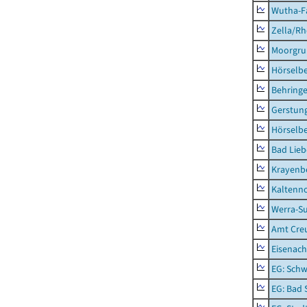
Wutha-F
Zella/R
Moorgr
Hörselb
Behring
Gerstun
Hörselbe
Bad Lieb
Krayenb
Kaltenno
Werra-Su
Amt Creu
Eisenach
EG: Schw
EG: Bad 