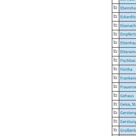
Ebensha
Eckardt
Eisenach
Empfert
Ettenhau
Etterwi
Fischba
Förtha
Franken
Frauens
Gehaus
Geisa, S
Gersten
Gerstun
Großenl