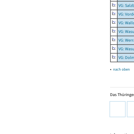
VG: Salz
VG: Vord
VG: Wall
VG: Was
VG: Werr
VG: Was
VG: Dolm
▴
nach oben
Das Thüringer