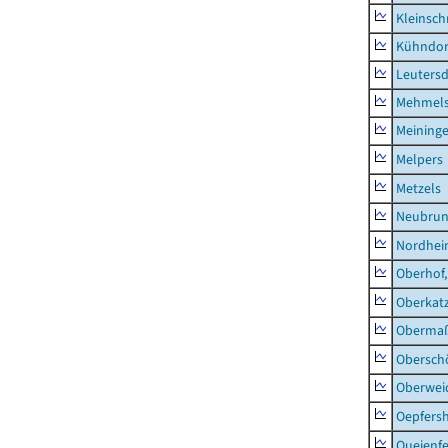
Kleinsch
Kühndor
Leutersd
Mehmel
Meininge
Melpers
Metzels
Neubru
Nordhe
Oberhof,
Oberkat
Obermaß
Obersch
Oberwei
Oepfers
Queienfe