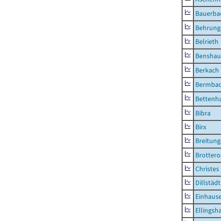
Bauerba
Behrung
Belrieth
Benshau
Berkach
Bermba
Bettenh
Bibra
Birx
Breitun
Brottero
Christes
Dillstädt
Einhaus
Ellingsh