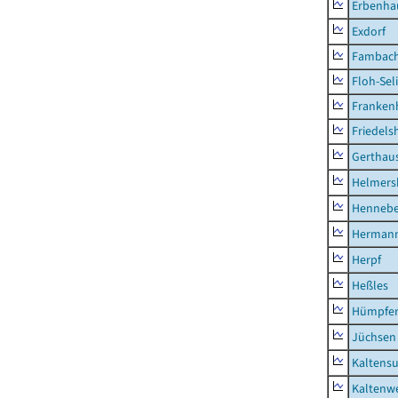
Erbenha
Exdorf
Fambac
Floh-Sel
Franken
Friedels
Gerthau
Helmers
Hennebe
Hermann
Herpf
Heßles
Hümpfer
Jüchsen
Kaltens
Kaltenw