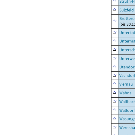
Struth-
Sülzfeld
Brottero
(bis 30.1
Unterka
Unterma
Untersc
Unterwe
Utendor
Vachdor
Viernau
Wahns
Wallbac
Walldorf
Wasunge
Wernsha