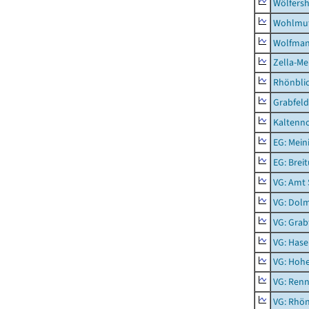
Wölfers
Wohlmu
Wolfma
Zella-Me
Rhönbli
Grabfeld
Kaltenno
EG: Mein
EG: Brei
VG: Amt
VG: Dol
VG: Grab
VG: Hase
VG: Hoh
VG: Renn
VG: Rhön